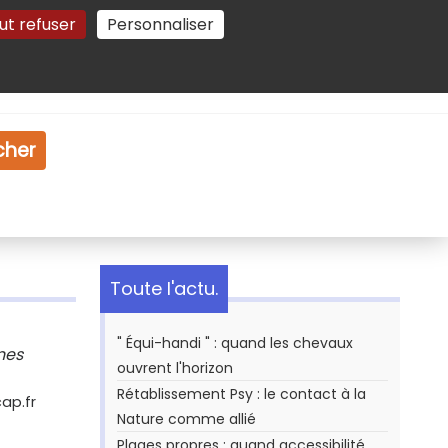
ut refuser
Personnaliser
Gestion des cookies
e
Vidéo
Dossiers
cher
Toute l'actu.
" Équi-handi " : quand les chevaux
nes
ouvrent l'horizon
Rétablissement Psy : le contact à la
ap.fr
Nature comme allié
Plages propres : quand accessibilité