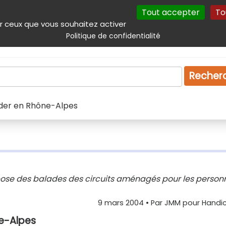
Tout accepter
To
incipal
Navigation complémentaire
Autres services
Plan du site
r ceux que vous souhaitez activer
Politique de confidentialité
Produits & services
Emploi
Droit
Tourism
Recher
ader en Rhône-Alpes
pose des balades des circuits aménagés pour les person
9 mars 2004
• Par
JMM pour Handic
ne-Alpes