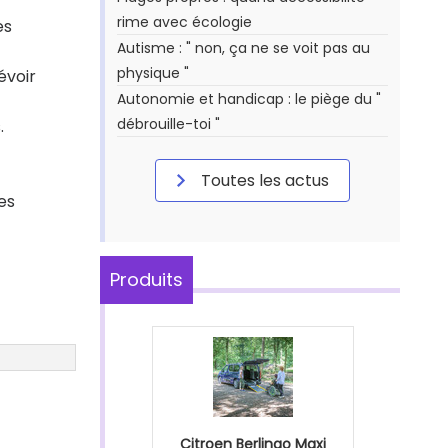
rime avec écologie
es
Autisme : " non, ça ne se voit pas au
physique "
évoir
Autonomie et handicap : le piège du "
débrouille-toi "
.
Toutes les actus
es
Produits
Citroen Berlingo Maxi