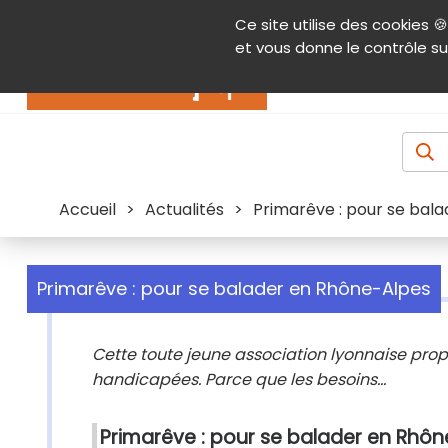
Panneau de gestion des cookies
Ce site utilise des cookies 🍪
Contenu
Aide et accessibilité
Menu pr
et vous donne le contrôle su
Actualités
Accueil
>
Actualités
>
Primarêve : pour se bal
Primarêve : pour se balader en Rhône-Alpes
Cette toute jeune association lyonnaise pro
handicapées. Parce que les besoins...
Primarêve : pour se balader en Rhô