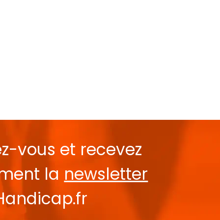
ez-vous et recevez
ement la
newsletter
Handicap.fr