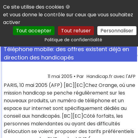
Panneau de gestion des cookies
Ce site utilise des cookies 🍪
et vous donne le contrôle sur ceux que vous souhaitez
activer
Tout accepter
Tout refuser
Personnaliser
Rechercher
Politique de confidentialité
Téléphone mobile: des offres existent déjà en
direction des handicapés
11 mai 2005
• Par
Handicap.fr avec l'AFP
PARIS, 10 mai 2005 (AFP) [BC][EC]Chez Orange, où une
mission handicap se penche régulièrement sur les
nouveaux produits, un numéro de téléphone et un
espace sur internet sont spécifiquement dédiés au
conseil aux handicapés. [BC][EC]Côté forfaits, les
personnes malendantes ou ayant des difficultés
d'élocution se voient proposer des tarifs préférentiels