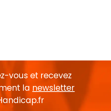
ez-vous et recevez
ement la
newsletter
Handicap.fr