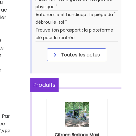
du
physique "
irac
Autonomie et handicap : le piège du "
ier
débrouille-toi "
Trouve ton parasport : la plateforme
clé pour la rentrée
s
ts
Toutes les actus
s
t
Produits
. Par
tée
L'AFP
Citroen Berlingo Maxi