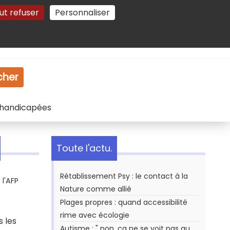
ut refuser
Personnaliser
Gestion des cookies
e
Vidéo
Dossiers
cher
 handicapées
Toute l'actu.
Rétablissement Psy : le contact à la
l'AFP
Nature comme allié
Plages propres : quand accessibilité
rime avec écologie
s les
Autisme : " non, ça ne se voit pas au