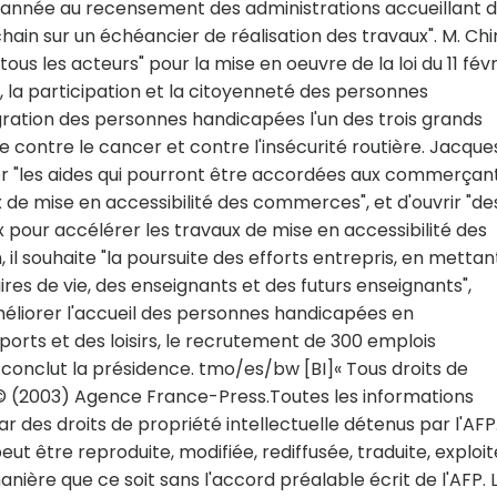
 année au recensement des administrations accueillant 
chain sur un échéancier de réalisation des travaux". M. Ch
tous les acteurs" pour la mise en oeuvre de la loi du 11 févr
, la participation et la citoyenneté des personnes
tégration des personnes handicapées l'un des trois grands
 contre le cancer et contre l'insécurité routière. Jacque
 "les aides qui pourront être accordées aux commerçan
x de mise en accessibilité des commerces", et d'ouvrir "de
x pour accélérer les travaux de mise en accessibilité des
 il souhaite "la poursuite des efforts entrepris, en mettan
ires de vie, des enseignants et des futurs enseignants",
améliorer l'accueil des personnes handicapées en
ports et des loisirs, le recrutement de 300 emplois
 conclut la présidence. tmo/es/bw [BI]« Tous droits de
© (2003) Agence France-Press.Toutes les informations
 des droits de propriété intellectuelle détenus par l'AFP
t être reproduite, modifiée, rediffusée, traduite, exploi
ère que ce soit sans l'accord préalable écrit de l'AFP. 