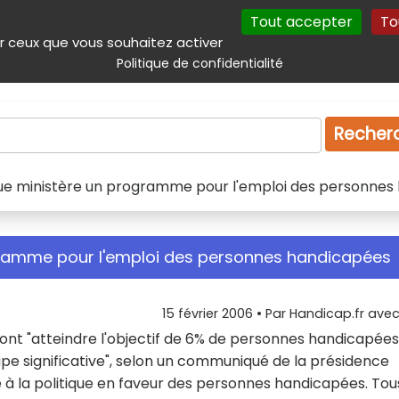
Tout accepter
To
incipal
Navigation complémentaire
Autres services
Plan du site
r ceux que vous souhaitez activer
Politique de confidentialité
Produits & services
Emploi
Droit
Tourism
Recher
e ministère un programme pour l'emploi des personnes
ramme pour l'emploi des personnes handicapées
15 février 2006
• Par
Handicap.fr avec 
ront "atteindre l'objectif de 6% de personnes handicapées
pe significative", selon un communiqué de la présidence
ré à la politique en faveur des personnes handicapées. Tou