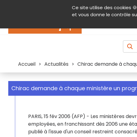
Panneau de gestion des cookies
Ce site utilise des cookies 🍪
Contenu
Aide et accessibilité
Menu pr
et vous donne le contrôle su
Actualités
Accueil
>
Actualités
>
Chirac demande à chaqu
Chirac demande à chaque ministère un prog
PARIS, 15 fév 2006 (AFP) - Les ministères dev
employées, en franchissant dès 2006 une éta
publié à l'issue d'un conseil restreint consac