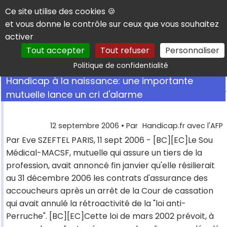
Panneau de gestion des cookies
Ce site utilise des cookies 🍪
et vous donne le contrôle sur ceux que vous souhaitez
activer
Tout accepter
Tout refuser
Personnaliser
Rechercher
Politique de confidentialité
Handicap à la naissance: une importante
mutuelle lance un cri d'alarme
12 septembre 2006
• Par
Handicap.fr avec l'AFP
Par Eve SZEFTEL PARIS, 11 sept 2006 - [BC][EC]Le Sou
Médical-MACSF, mutuelle qui assure un tiers de la
profession, avait annoncé fin janvier qu'elle résilierait
au 31 décembre 2006 les contrats d'assurance des
accoucheurs après un arrêt de la Cour de cassation
qui avait annulé la rétroactivité de la "loi anti-
Perruche". [BC][EC]Cette loi de mars 2002 prévoit, à