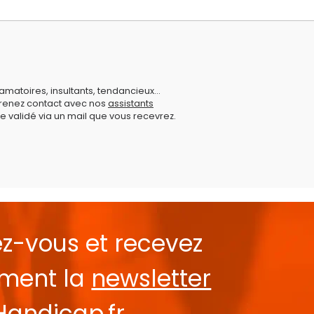
amatoires, insultants, tendancieux...
prenez contact avec nos
assistants
e validé via un mail que vous recevrez.
ez-vous et recevez
ement la
newsletter
Handicap.fr