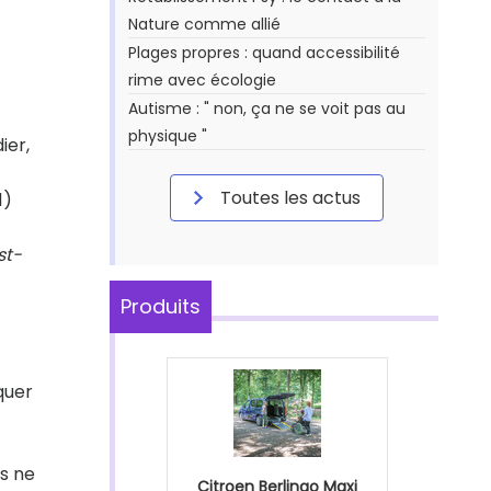
Nature comme allié
Plages propres : quand accessibilité
rime avec écologie
Autisme : " non, ça ne se voit pas au
physique "
ier,
Toutes les actus
1)
st-
Produits
quer
es ne
Citroen Berlingo Maxi