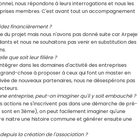
onnel, nous répondons à leurs interrogations et nous les
treprises membres. C'est avant tout un accompagnement
aidez financièrement ?
se du projet mais nous n'avons pas donné suite car Arpej
diants et nous ne souhaitons pas venir en substitution des
ns.
le que soit leur filière ?
'intégrer dans les domaines d'activité des entreprises
grand-chose à proposer à ceux qui font un master en
'arrivée de nouveaux partenaires, nous ne désespérons pas
ecteurs.
une entreprise, peut-on imaginer qu'il y soit embauché ?
os actions ne s'inscrivent pas dans une démarche de pré-
ui sont en 3ème), on peut facilement imaginer qu'une
ire naitre une histoire commune et générer ensuite une
epuis la création de l'association ?