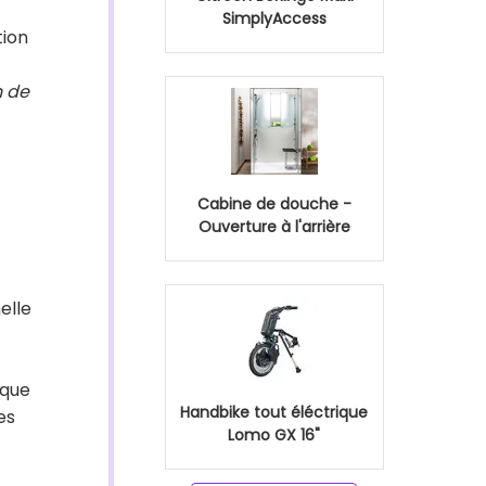
SimplyAccess
tion
n de
Cabine de douche -
Ouverture à l'arrière
elle
 que
Handbike tout éléctrique
es
Lomo GX 16"