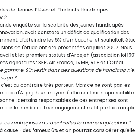
des de Jeunes Elèves et Etudiants Handicapés.
r ?
grande enquête sur la scolarité des jeunes handicapés.
innovation, avait constaté un déficit de qualification des
amment, d'atteindre les 6% d'embauche, et souhaitait étud
sions de l'étude ont été présentées en juillet 2007. Nous
ail et les premiers statuts d'Arpejeh (association loi 190
es signataires : SFR, Air France, LVMH, RTE et L'Oréal.
de gamme. S'investir dans des questions de handicap n'e
image ?
c'est au contraire très porteur. Mais ce ne sont pas les
 le biais d'Arpejeh, un moyen d'affirmer leur responsabilité
ersonne : certains responsables de ces entreprises sont
 par le handicap. Leur engagement suffit parfois à impli
e, ces entreprises auraient-elles la même implication ?
 « à cause » des fameux 6% et on pourrait considérer qu'ell