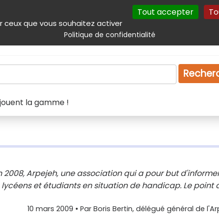
Tout accepter
To
incipal
Navigation complémentaire
Autres services
Plan du site
r ceux que vous souhaitez activer
Politique de confidentialité
Produits & services
Emploi
Droit
Tourism
Recher
s jouent la gamme !
 2008, Arpejeh, une association qui a pour but d'informer
 lycéens et étudiants en situation de handicap. Le point
10 mars 2009
• Par
Boris Bertin, délégué général de l'A