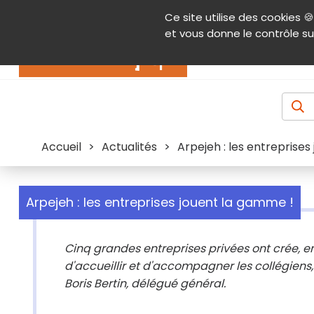
Panneau de gestion des cookies
Ce site utilise des cookies 🍪
Contenu
Aide et accessibilité
Menu pr
et vous donne le contrôle su
Actualités
Accueil
>
Actualités
>
Arpejeh : les entreprise
Arpejeh : les entreprises jouent la gamme !
Cinq grandes entreprises privées ont crée, en
d'accueillir et d'accompagner les collégiens,
Boris Bertin, délégué général.