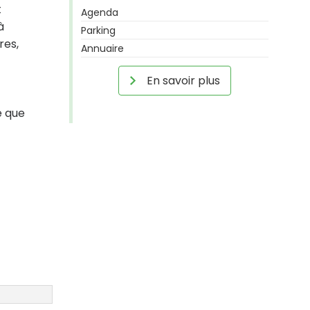
t
Agenda
à
Parking
res,
Annuaire
En savoir plus
e que