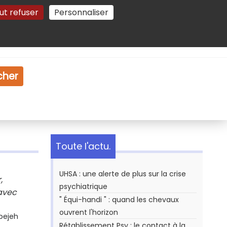
ut refuser
Personnaliser
Gestion des cookies
e
Vidéo
Dossiers
cher
Toute l'actu.
UHSA : une alerte de plus sur la crise
,
psychiatrique
 avec
" Équi-handi " : quand les chevaux
ouvrent l'horizon
rpejeh
Rétablissement Psy : le contact à la