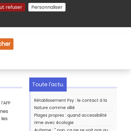
ut refuser
Personnaliser
Gestion des cookies
e
Vidéo
Dossiers
cher
Toute l'actu.
Rétablissement Psy : le contact à la
l'AFP
Nature comme allié
nnes
Plages propres : quand accessibilité
 les
rime avec écologie
Autisme : " non, ça ne se voit pas au