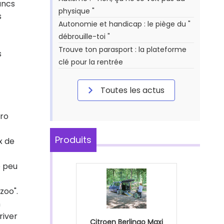
rancs
physique "
s
Autonomie et handicap : le piège du "
débrouille-toi "
Trouve ton parasport : la plateforme
s
clé pour la rentrée
Toutes les actus
Pro
Produits
x de
e peu
zoo".
n
river
Citroen Berlingo Maxi