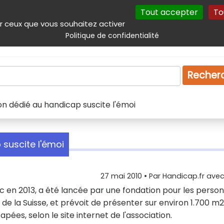
Tout accepter
To
incipal
Navigation complémentaire
Autres services
Plan du site
r ceux que vous souhaitez activer
Politique de confidentialité
Produits & services
Emploi
Droit
Tourism
Recher
on dédié au handicap suscite l'émoi
 suscite l'émoi
27 mai 2010
• Par
Handicap.fr avec 
lic en 2013, a été lancée par une fondation pour les perso
 la Suisse, et prévoit de présenter sur environ 1.700 m2
pées, selon le site internet de l'association.