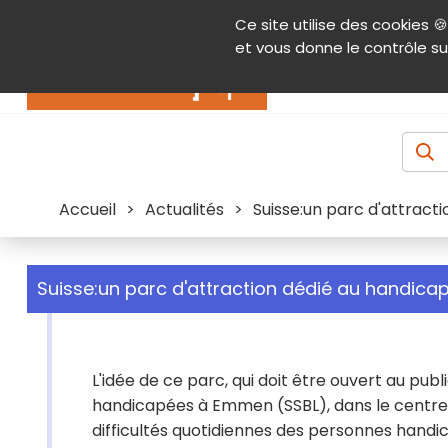
Panneau de gestion des cookies
Ce site utilise des cookies 🍪
Contenu
Aide et accessibilité
Menu pr
et vous donne le contrôle su
Actualités
Accueil
>
Actualités
>
Suisse:un parc d'attracti
Suisse:un parc d'attraction dédié au handicap
L'idée de ce parc, qui doit être ouvert au pub
handicapées à Emmen (SSBL), dans le centre de
difficultés quotidiennes des personnes handica