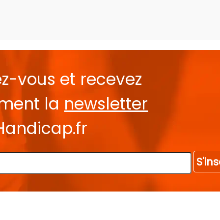
ez-vous et recevez
ement la
newsletter
Handicap.fr
S'ins