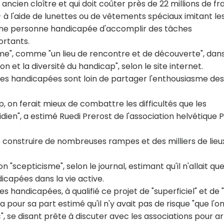
n ancien cloître et qui doit coûter près de 22 millions de f
-- à l'aide de lunettes ou de vêtements spéciaux imitant le
ur une personne handicapée d'accomplir des tâches
ortants.
rome", comme "un lieu de rencontre et de découverte", dan
on et la diversité du handicap", selon le site internet.
nes handicapées sont loin de partager l'enthousiasme des
, on ferait mieux de combattre les difficultés que les
en", a estimé Ruedi Prerost de l'association helvétique 
 construire de nombreuses rampes et des milliers de lieu
 "scepticisme", selon le journal, estimant qu'il n'allait qu
icapées dans la vie active.
 handicapées, à qualifié ce projet de "superficiel" et de "
 pour sa part estimé qu'il n'y avait pas de risque "que l'o
 se disant prête à discuter avec les associations pour ar