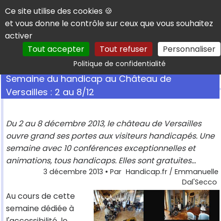
Panneau de gestion des cookies
Ce site utilise des cookies 🍪
et vous donne le contrôle sur ceux que vous souhaitez
activer
Tout accepter
Tout refuser
Personnaliser
Rechercher
Politique de confidentialité
Semaine du handicap au Château de
Versailles : 2 au 8/12
Du 2 au 8 décembre 2013, le château de Versailles
ouvre grand ses portes aux visiteurs handicapés. Une
semaine avec 10 conférences exceptionnelles et
animations, tous handicaps. Elles sont gratuites...
3 décembre 2013
• Par
Handicap.fr / Emmanuelle
Dal'Secco
Au cours de cette
semaine dédiée à
l'accessibilité, le