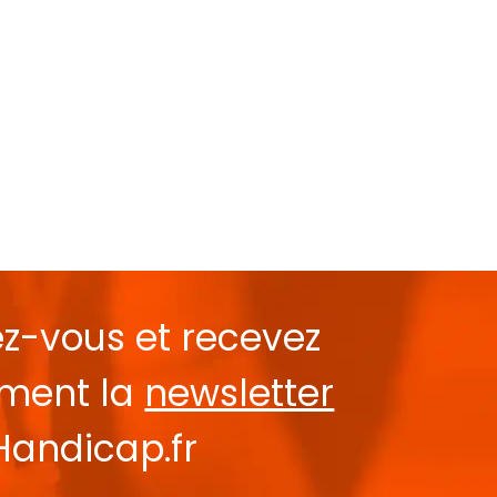
ez-vous et recevez
ement la
newsletter
Handicap.fr