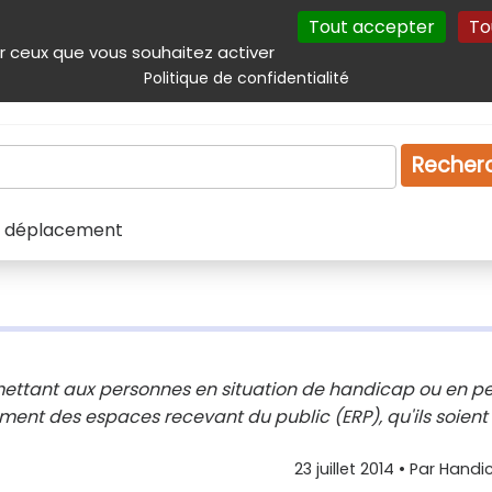
Tout accepter
To
incipal
Navigation complémentaire
Autres services
Plan du site
r ceux que vous souhaitez activer
Politique de confidentialité
Produits & services
Emploi
Droit
Tourism
Recher
 et déplacement
mettant aux personnes en situation de handicap ou en pe
ement des espaces recevant du public (ERP), qu'ils soient
23 juillet 2014
• Par
Handic