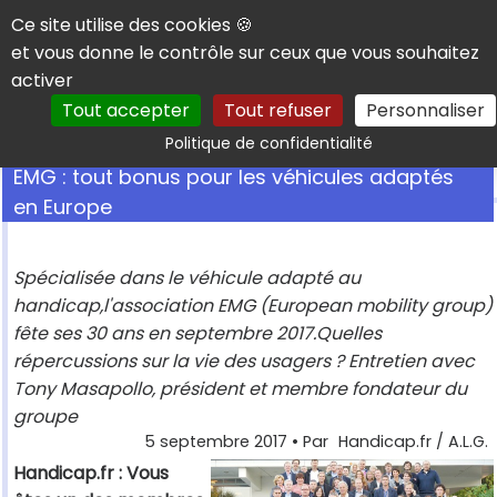
Panneau de gestion des cookies
Ce site utilise des cookies 🍪
et vous donne le contrôle sur ceux que vous souhaitez
activer
Tout accepter
Tout refuser
Personnaliser
Rechercher
Politique de confidentialité
EMG : tout bonus pour les véhicules adaptés
en Europe
Spécialisée dans le véhicule adapté au
handicap,l'association EMG (European mobility group)
fête ses 30 ans en septembre 2017.Quelles
répercussions sur la vie des usagers ? Entretien avec
Tony Masapollo, président et membre fondateur du
groupe
5 septembre 2017
• Par
Handicap.fr / A.L.G.
Handicap.fr : Vous