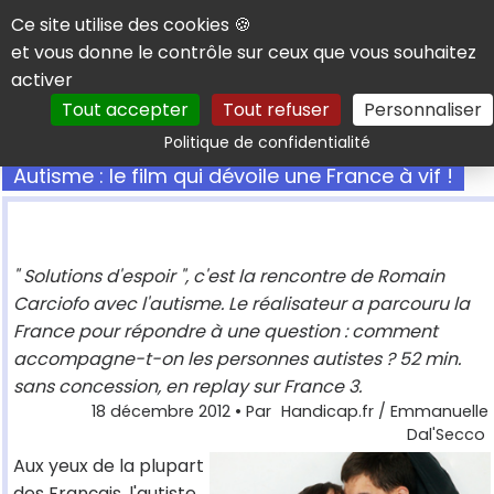
Panneau de gestion des cookies
Ce site utilise des cookies 🍪
et vous donne le contrôle sur ceux que vous souhaitez
activer
Tout accepter
Tout refuser
Personnaliser
Rechercher
Politique de confidentialité
Autisme : le film qui dévoile une France à vif !
" Solutions d'espoir ", c'est la rencontre de Romain
Carciofo avec l'autisme. Le réalisateur a parcouru la
France pour répondre à une question : comment
accompagne-t-on les personnes autistes ? 52 min.
sans concession, en replay sur France 3.
18 décembre 2012
• Par
Handicap.fr / Emmanuelle
Dal'Secco
Aux yeux de la plupart
des Français, l'autiste,