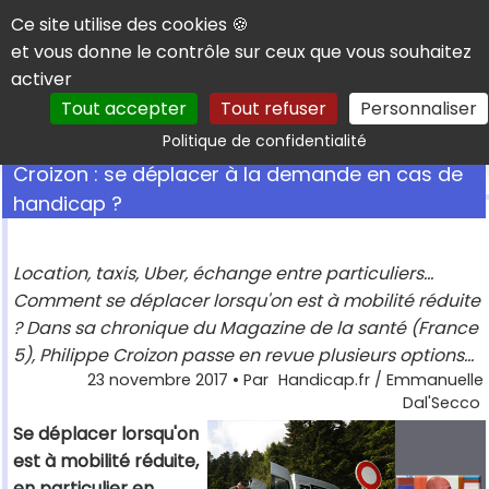
Panneau de gestion des cookies
Ce site utilise des cookies 🍪
et vous donne le contrôle sur ceux que vous souhaitez
activer
Tout accepter
Tout refuser
Personnaliser
Rechercher
Politique de confidentialité
Croizon : se déplacer à la demande en cas de
handicap ?
Location, taxis, Uber, échange entre particuliers...
Comment se déplacer lorsqu'on est à mobilité réduite
? Dans sa chronique du Magazine de la santé (France
5), Philippe Croizon passe en revue plusieurs options...
23 novembre 2017
• Par
Handicap.fr / Emmanuelle
Dal'Secco
Se déplacer lorsqu'on
est à mobilité réduite,
en particulier en