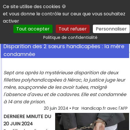
Panneau de gestion des cookies
Ce site utilise des cookies 🍪
et vous donne le contrôle sur ceux que vous souhaitez
activer
Tout accepter
Tout refuser
Personnaliser
Rechercher
Politique de confidentialité
Disparition des 2 sœurs handicapées : la mère
condamnée
Sept ans après la mystérieuse disparition de deux
fillettes polyhandicapées à Nérac, la justice juge leur
mère, soupçonnée de les avoir tuées, malgré
l'absence d'aveu et de cadavres. Elle est condamnée
à 14 ans de prison.
20 juin 2024
• Par
Handicap.fr avec l'AFP
DERNIERE MINUTE DU
20 JUIN 2024