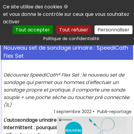
Panneau de gestion des cookies
Ce site utilise des cookies 🍪
et vous donne le contrôle sur ceux que vous souhaitez
activer
Tout accepter
Tout refuser
Personnaliser
Rechercher
Politique de confidentialité
Nouveau set de sondage urinaire : SpeediCath
Flex Set
Découvrez SpeediCath® Flex Set : le nouveau set de
sondage qui permet aux hommes d'effectuer un
sondage propre et pratique. Il comporte une sonde
souple + une poche sèche au toucher pré connectée
(1L)
1 septembre 2022
•
Publi-reportage
L'autosondage urinaire
intermittent : pourquoi