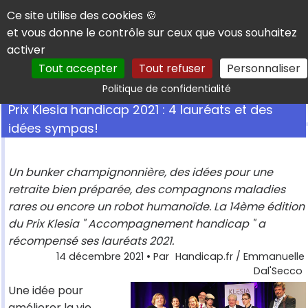
Panneau de gestion des cookies
Ce site utilise des cookies 🍪
et vous donne le contrôle sur ceux que vous souhaitez
activer
Tout accepter
Tout refuser
Personnaliser
Rechercher
Politique de confidentialité
Prix Klesia handicap 2021 : 4 lauréats et des
idées sympas!
Un bunker champignonnière, des idées pour une
retraite bien préparée, des compagnons maladies
rares ou encore un robot humanoïde. La 14ème édition
du Prix Klesia " Accompagnement handicap " a
récompensé ses lauréats 2021.
14 décembre 2021
• Par
Handicap.fr / Emmanuelle
Dal'Secco
Une idée pour
améliorer la vie