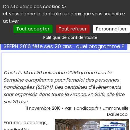
Panneau de gestion des cookies
Ce site utilise des cookies 🍪
et vous donne le contrôle sur ceux que vous souhaitez
activer
Tout accepter
Tout refuser
Personnaliser
Rechercher
Politique de confidentialité
SEEPH 2016 fête ses 20 ans : quel programme ?
C'est du 14 au 20 novembre 2016 qu'aura lieu la
Semaine européenne pour l'emploi des personnes
handicapées (SEEPH). Des centaines d'évènements
sont organisés dans toute la France. En 2016, elle fête
ses 20 ans.
11 novembre 2016
• Par
Handicap.fr / Emmanuelle
Dal'Secco
Forums, jobdatings,
handicafés,