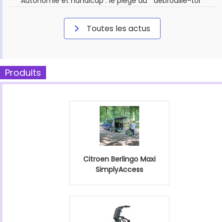
Autonomie et handicap : le piège du " débrouille-toi "
Toutes les actus
Produits
Citroen Berlingo Maxi
SimplyAccess