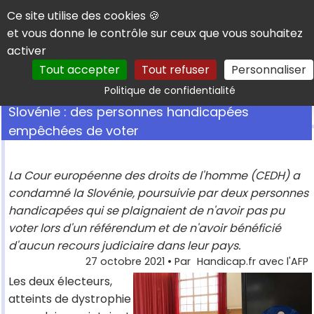
Panneau de gestion des cookies
Ce site utilise des cookies 🍪
et vous donne le contrôle sur ceux que vous souhaitez
activer
Tout accepter
Tout refuser
Personnaliser
Rechercher
Politique de confidentialité
Slovénie : des personnes handicapées
empêchées de voter
La Cour européenne des droits de l'homme (CEDH) a
condamné la Slovénie, poursuivie par deux personnes
handicapées qui se plaignaient de n'avoir pas pu
voter lors d'un référendum et de n'avoir bénéficié
d'aucun recours judiciaire dans leur pays.
27 octobre 2021
• Par
Handicap.fr avec l'AFP
Les deux électeurs,
atteints de dystrophie