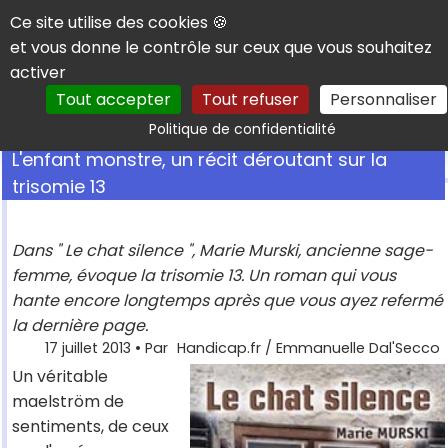
Panneau de gestion des cookies
Ce site utilise des cookies 🍪
et vous donne le contrôle sur ceux que vous souhaitez
activer
Tout accepter
Tout refuser
Personnaliser
Rechercher
Politique de confidentialité
L'enfant monstre, un récit déroutant sur la
trisomie 13
Dans " Le chat silence ", Marie Murski, ancienne sage-
femme, évoque la trisomie 13. Un roman qui vous
hante encore longtemps après que vous ayez refermé
la dernière page.
17 juillet 2013
• Par
Handicap.fr / Emmanuelle Dal'Secco
Un véritable
maelström de
sentiments, de ceux