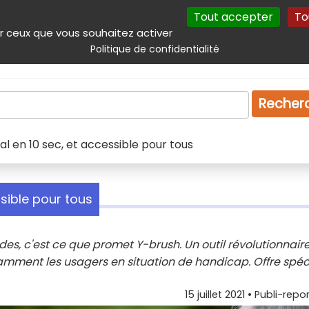
Tout accepter
To
incipal
Navigation complémentaire
Autres services
Plan du site
r ceux que vous souhaitez activer
Politique de confidentialité
Produits & services
Emploi
Droit
Tourism
Recher
l en 10 sec, et accessible pour tous
sible pour tous
s, c'est ce que promet Y-brush. Un outil révolutionnaire
tamment les usagers en situation de handicap. Offre spéc
15 juillet 2021
•
Publi-repo