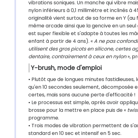
vibrations soniques. Un manche qui vibre mais
nylon inférieurs à 0,1 millimètre et inclinés à
originalité vient surtout de sa forme en Y (a
même arcade ainsi que la gencive en un seul g
est super flexible et s'adapte à toutes les mâc
enfant à partir de 4 ans). «
A ne pas confondr
utilisent des gros picots en silicone, certes 
dentaire, contrairement à ceux en nylon
», p
Y-brush, mode d'emploi
• Plutôt que de longues minutes fastidieuses, 
qu'en 10 secondes seulement, décomposée en
certes, mais sans aucune perte d'efficacité !
• Le processus est simple, après avoir appliqu
brosse pour la mettre en place puis de «
twis
programme.
• Trois modes de vibration permettent de s'a
standard en 10 sec et intensif en 5 sec.