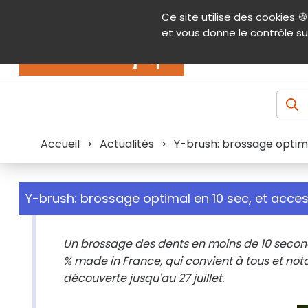
Panneau de gestion des cookies
Ce site utilise des cookies 🍪
Contenu
Aide et accessibilité
Menu pr
et vous donne le contrôle su
Actualités
Accueil
>
Actualités
>
Y-brush: brossage optima
Y-brush: brossage optimal en 10 sec, et acces
Un brossage des dents en moins de 10 seconde
% made in France, qui convient à tous et no
découverte jusqu'au 27 juillet.