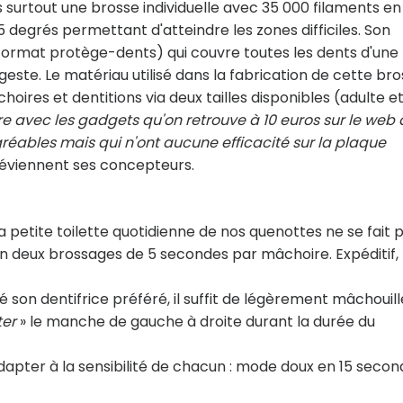
 surtout une brosse individuelle avec 35 000 filaments en
 45 degrés permettant d'atteindre les zones difficiles. Son
u format protège-dents) qui couvre toutes les dents d'une
este. Le matériau utilisé dans la fabrication de cette br
hoires et dentitions via deux tailles disponibles (adulte e
e avec les gadgets qu'on retrouve à 10 euros sur le web 
agréables mais qui n'ont aucune efficacité sur la plaque
réviennent ses concepteurs.
la petite toilette quotidienne de nos quenottes ne se fait p
 deux brossages de 5 secondes par mâchoire. Expéditif,
é son dentifrice préféré, il suffit de légèrement mâchouill
ter
» le manche de gauche à droite durant la durée du
dapter à la sensibilité de chacun : mode doux en 15 secon