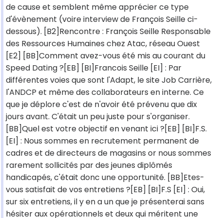
de cause et semblent même apprécier ce type
d'évènement (voire interview de François Seille ci-
dessous). [B2]Rencontre : François Seille Responsable
des Ressources Humaines chez Atac, réseau Ouest
[E2] [BB]Comment avez-vous été mis au courant du
Speed Dating ?[EB] [BI]Francois Seille [EI] : Par
différentes voies que sont l'Adapt, le site Job Carrière,
l'ANDCP et même des collaborateurs en interne. Ce
que je déplore c'est de n'avoir été prévenu que dix
jours avant. C'était un peu juste pour s'organiser.
[BB]Quel est votre objectif en venant ici ?[EB] [BI]F.S.
[EI] : Nous sommes en recrutement permanent de
cadres et de directeurs de magasins or nous sommes
rarement sollicités par des jeunes diplômés
handicapés, c'était donc une opportunité. [BB]Etes-
vous satisfait de vos entretiens ?[EB] [BI]F.S [EI] : Oui,
sur six entretiens, il y en a un que je présenterai sans
hésiter aux opérationnels et deux qui méritent une