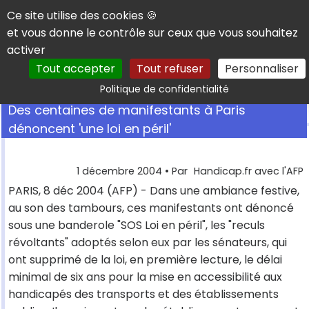
Panneau de gestion des cookies
Ce site utilise des cookies 🍪
et vous donne le contrôle sur ceux que vous souhaitez
activer
Tout accepter
Tout refuser
Personnaliser
Rechercher
Politique de confidentialité
Des centaines de manifestants à Paris
dénoncent 'une loi en péril'
1 décembre 2004
• Par
Handicap.fr avec l'AFP
PARIS, 8 déc 2004 (AFP) - Dans une ambiance festive,
au son des tambours, ces manifestants ont dénoncé
sous une banderole "SOS Loi en péril", les "reculs
révoltants" adoptés selon eux par les sénateurs, qui
ont supprimé de la loi, en première lecture, le délai
minimal de six ans pour la mise en accessibilité aux
handicapés des transports et des établissements