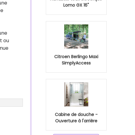
 une
Lomo GX 16"
ce
cune
t ou
enue
Citroen Berlingo Maxi
SimplyAccess
Cabine de douche -
Ouverture à l'arrière