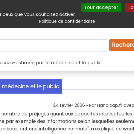
Tout accepter
To
incipal
Navigation complémentaire
Autres services
Plan du site
r ceux que vous souhaitez activer
Politique de confidentialité
Produits & services
Emploi
Droit
Tourism
Recher
es sous-estimée par la médecine et le public
a médecine et le public
24 février 2006
• Par
Handicap.fr avec 
d nombre de préjugés quant aux capacités intellectuelles
mme par exemple des informations selon lesquelles seulem
ndicap ont une intelligence normale", a expliqué ce wee