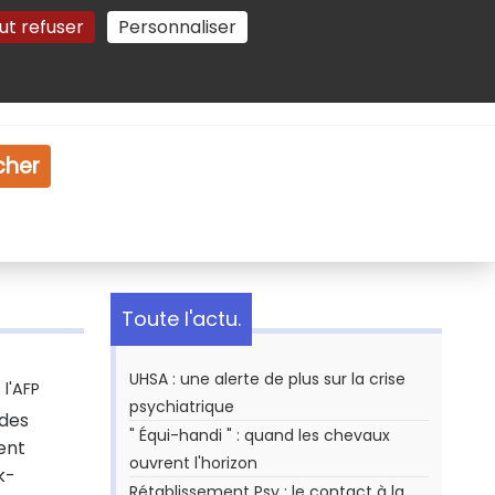
ut refuser
Personnaliser
Gestion des cookies
e
Vidéo
Dossiers
cher
Toute l'actu.
UHSA : une alerte de plus sur la crise
l'AFP
psychiatrique
 des
" Équi-handi " : quand les chevaux
ent
ouvrent l'horizon
k-
Rétablissement Psy : le contact à la