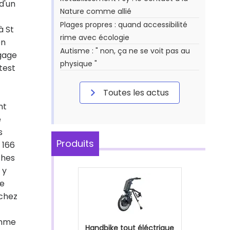
d'un
Nature comme allié
Plages propres : quand accessibilité
à St
rime avec écologie
en
Autisme : " non, ça ne se voit pas au
ngage
physique "
test
Toutes les actus
nt
e
s
Produits
 166
ches
 y
me
 chez
omme
Handbike tout éléctrique