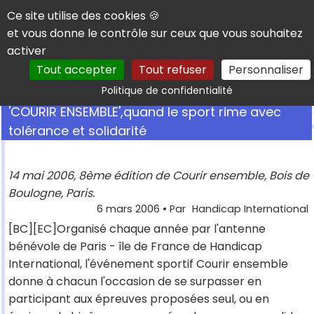
Panneau de gestion des cookies
Ce site utilise des cookies 🍪
et vous donne le contrôle sur ceux que vous souhaitez
activer
Tout accepter
Tout refuser
Personnaliser
Rechercher
Politique de confidentialité
'COURIR ENSEMBLE',quand le sport rime avec
tolérance et solidarité
14 mai 2006, 8ème édition de Courir ensemble, Bois de
Boulogne, Paris.
6 mars 2006
• Par
Handicap International
[BC][EC]Organisé chaque année par l'antenne
bénévole de Paris - île de France de Handicap
International, l'événement sportif Courir ensemble
donne à chacun l'occasion de se surpasser en
participant aux épreuves proposées seul, ou en