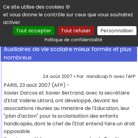
Panneau de gestion des cookies
Ce site utilise des cookies 🍪
et vous donne le contrôle sur ceux que vous souhaitez
activer
Tout accepter
Tout refuser
Personnaliser
Rechercher
Politique de confidentialité
Auxiliaires de vie scolaire mieux formés et plus
nombreux
24 août 2007
• Par
Handicap.fr avec l'AFP
PARIS, 23 août 2007 (AFP) -
Xavier Darcos et Xavier Bertrand, avec la secrétaire
d'Etat Valérie Létard, ont développé, devant les
associations réunies au ministère de l'Education, leur
"plan d'action" pour la scolarisation des enfants
handicapés, dont le chef de l'Etat entend faire un droit
opposable.