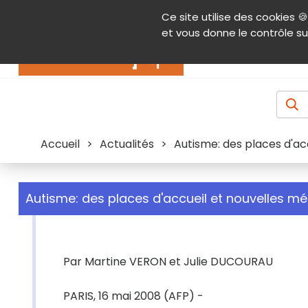
Panneau de gestion des cookies
Ce site utilise des cookies 🍪
Contenu
Aide et accessibilité
Menu pr
et vous donne le contrôle su
Actualités
Accueil
>
Actualités
>
Autisme: des places d'ac
Autisme: des places d'accueil et nouvelles m
Par Martine VERON et Julie DUCOURAU
PARIS, 16 mai 2008 (AFP) -