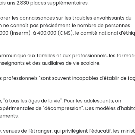
ois ans 2.830 places supplémentaires.
liorer les connaissances sur les troubles envahissants du
'on ne connaît pas précisément le nombre de personnes
0.000 (Inserm), à 400.000 (OMS), le comité national d'éthi
muniqué aux familles et aux professionnels, les format
ignants et des auxiliaires de vie scolaire.
les professionnels "sont souvent incapables d'établir de fa
, "à tous les âges de la vie". Pour les adolescents, on
s expérimentales de "décompression". Des modèles d'habit
tements.
nues de l'étranger, qui privilégient l'éducatif, les minis