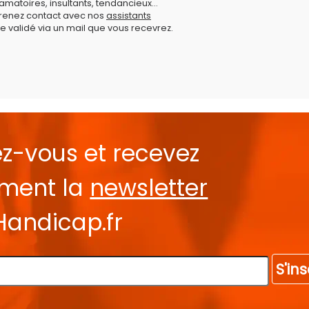
amatoires, insultants, tendancieux...
prenez contact avec nos
assistants
e validé via un mail que vous recevrez.
ez-vous et recevez
ement la
newsletter
Handicap.fr
S'ins