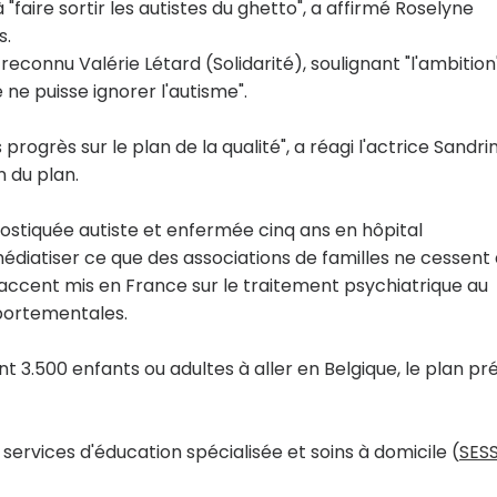
 "faire sortir les autistes du ghetto", a affirmé Roselyne
s.
a reconnu Valérie Létard (Solidarité), soulignant "l'ambition
e puisse ignorer l'autisme".
s progrès sur le plan de la qualité", a réagi l'actrice Sandri
 du plan.
ostiquée autiste et enfermée cinq ans en hôpital
édiatiser ce que des associations de familles ne cessent
'accent mis en France sur le traitement psychiatrique au
portementales.
nt 3.500 enfants ou adultes à aller en Belgique, le plan pr
services d'éducation spécialisée et soins à domicile (
SES