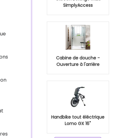
SimplyAccess
que
ions
Cabine de douche -
Ouverture à l'arrière
çon
at
Handbike tout éléctrique
Lomo GX 16"
tres