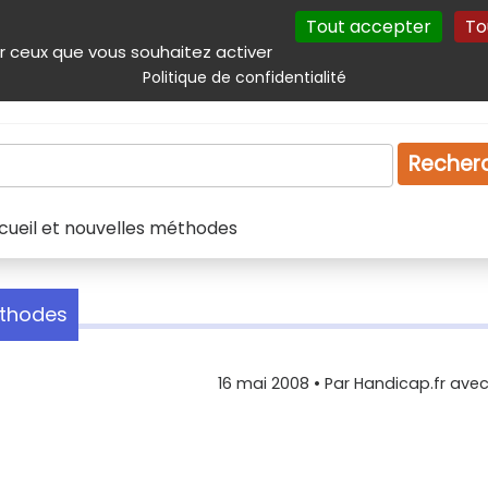
Tout accepter
To
incipal
Navigation complémentaire
Autres services
Plan du site
r ceux que vous souhaitez activer
Politique de confidentialité
Produits & services
Emploi
Droit
Tourism
Recher
cueil et nouvelles méthodes
éthodes
16 mai 2008
• Par
Handicap.fr avec 