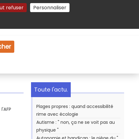
ut refuser
Personnaliser
Gestion des cookies
e
Vidéo
Dossiers
cher
Toute l'actu.
Plages propres : quand accessibilité
l'AFP
rime avec écologie
Autisme : " non, ça ne se voit pas au
physique "
Autonomie et handicap : le piège du "