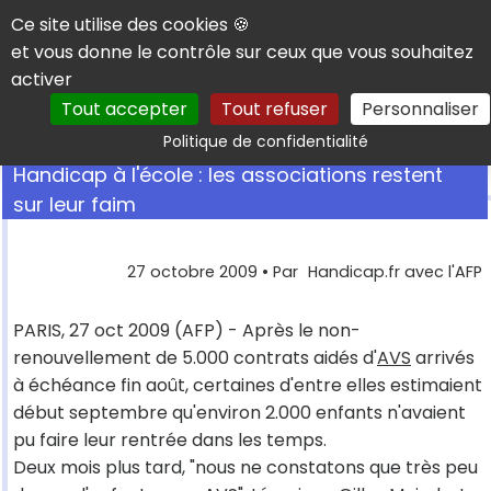
Panneau de gestion des cookies
Ce site utilise des cookies 🍪
et vous donne le contrôle sur ceux que vous souhaitez
activer
Tout accepter
Tout refuser
Personnaliser
Rechercher
Politique de confidentialité
Handicap à l'école : les associations restent
sur leur faim
27 octobre 2009
• Par
Handicap.fr avec l'AFP
PARIS, 27 oct 2009 (AFP) - Après le non-
renouvellement de 5.000 contrats aidés d'
AVS
arrivés
à échéance fin août, certaines d'entre elles estimaient
début septembre qu'environ 2.000 enfants n'avaient
pu faire leur rentrée dans les temps.
Deux mois plus tard, "nous ne constatons que très peu