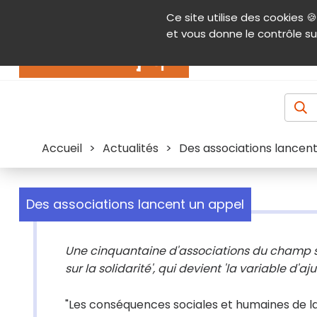
Panneau de gestion des cookies
Ce site utilise des cookies 🍪
Contenu
Aide et accessibilité
Menu pr
et vous donne le contrôle su
Actualités
Accueil
>
Actualités
>
Des associations lancen
Des associations lancent un appel
Une cinquantaine d'associations du champ sani
sur la solidarité', qui devient 'la variable d'
"Les conséquences sociales et humaines de la