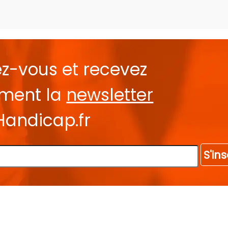
ez-vous et recevez
ement la
newsletter
Handicap.fr
S'ins