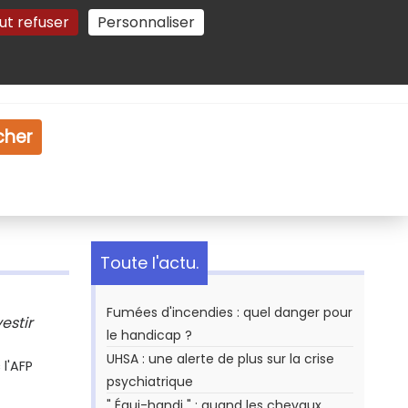
ut refuser
Personnaliser
Gestion des cookies
e
Vidéo
Dossiers
cher
Toute l'actu.
Fumées d'incendies : quel danger pour
estir
le handicap ?
UHSA : une alerte de plus sur la crise
l'AFP
psychiatrique
" Équi-handi " : quand les chevaux