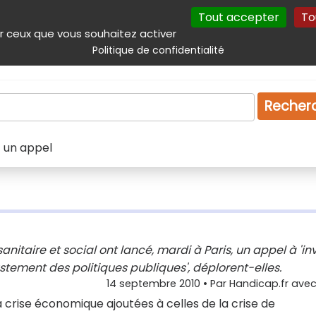
Tout accepter
To
incipal
Navigation complémentaire
Autres services
Plan du site
r ceux que vous souhaitez activer
Politique de confidentialité
Produits & services
Emploi
Droit
Tourism
Recher
t un appel
taire et social ont lancé, mardi à Paris, un appel à 'inv
ajustement des politiques publiques', déplorent-elles.
14 septembre 2010
• Par
Handicap.fr avec 
 crise économique ajoutées à celles de la crise de