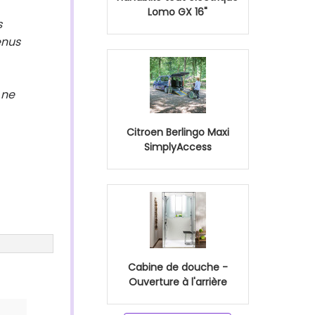
Lomo GX 16"
s
enus
 ne
Citroen Berlingo Maxi
SimplyAccess
Cabine de douche -
Ouverture à l'arrière