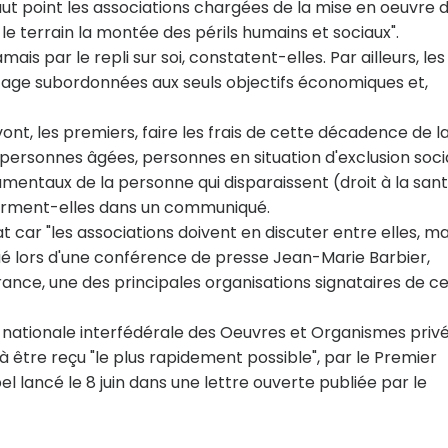
t point les associations chargées de la mise en oeuvre 
r le terrain la montée des périls humains et sociaux".
ais par le repli sur soi, constatent-elles. Par ailleurs, les
ntage subordonnées aux seuls objectifs économiques et,
 vont, les premiers, faire les frais de cette décadence de l
personnes âgées, personnes en situation d'exclusion soci
damentaux de la personne qui disparaissent (droit à la sant
 affirment-elles dans un communiqué.
 car "les associations doivent en discuter entre elles, ma
ué lors d'une conférence de presse Jean-Marie Barbier,
rance, une des principales organisations signataires de c
 nationale interfédérale des Oeuvres et Organismes priv
 être reçu "le plus rapidement possible", par le Premier
el lancé le 8 juin dans une lettre ouverte publiée par le