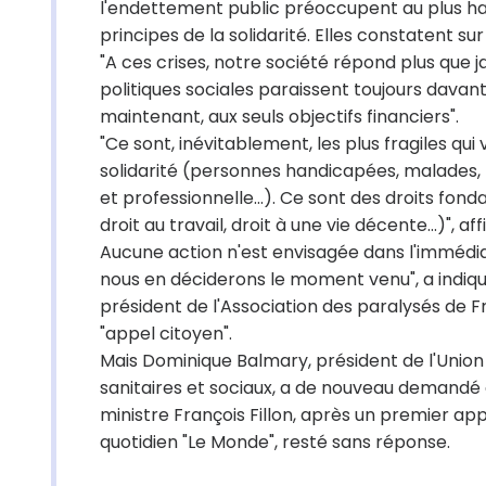
l'endettement public préoccupent au plus hau
principes de la solidarité. Elles constatent su
"A ces crises, notre société répond plus que jam
politiques sociales paraissent toujours dava
maintenant, aux seuls objectifs financiers".
"Ce sont, inévitablement, les plus fragiles qui
solidarité (personnes handicapées, malades, 
et professionnelle...). Ce sont des droits fon
droit au travail, droit à une vie décente...)",
Aucune action n'est envisagée dans l'immédiat
nous en déciderons le moment venu", a indiq
président de l'Association des paralysés de F
"appel citoyen".
Mais Dominique Balmary, président de l'Union
sanitaires et sociaux, a de nouveau demandé à
ministre François Fillon, après un premier app
quotidien "Le Monde", resté sans réponse.