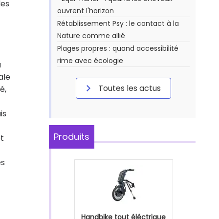
des
ouvrent l'horizon
Rétablissement Psy : le contact à la
Nature comme allié
Plages propres : quand accessibilité
rime avec écologie
a
ale
Toutes les actus
é,
is
Produits
et
és
Handbike tout éléctrique