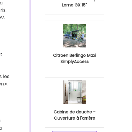
La
Lomo GX 16"
is.
DV.
t
Citroen Berlingo Maxi
SimplyAccess
s les
n.».
Cabine de douche -
Ouverture à l'arrière
à
a