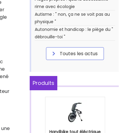
e
rime avec écologie
er
Autisme : " non, ça ne se voit pas au
ugle
physique "
Autonomie et handicap : le piège du "
débrouille-toi "
Toutes les actus
nc
ne
mené
Produits
ateur
t une
Handbike tout éléctrique