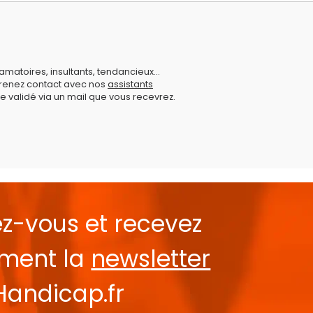
amatoires, insultants, tendancieux...
prenez contact avec nos
assistants
e validé via un mail que vous recevrez.
ez-vous et recevez
ement la
newsletter
Handicap.fr