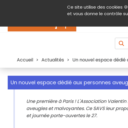
Panneau de gestion des cookies
Ce site utilise des cookies 🍪
Contenu
Aide et accessibilité
Menu pr
et vous donne le contrôle su
Actualités
Accueil
>
Actualités
>
Un nouvel espace dédié 
Un nouvel espace dédié aux personnes aveugl
Une première à Paris ! L'Association Valentin
aveugles et malvoyantes. Ce SAVS leur propo
et journée porte-ouvertes le 27.