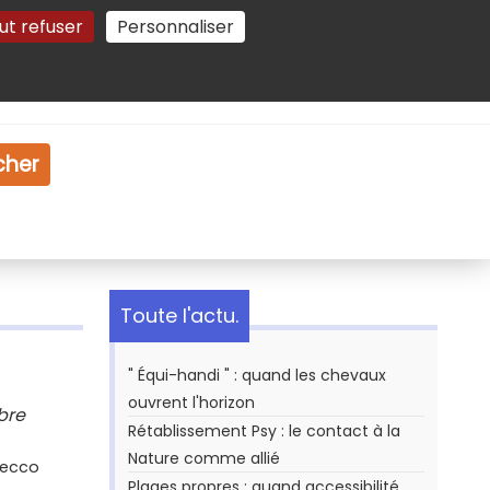
ut refuser
Personnaliser
Gestion des cookies
e
Vidéo
Dossiers
cher
Toute l'actu.
" Équi-handi " : quand les chevaux
ouvrent l'horizon
bre
Rétablissement Psy : le contact à la
Nature comme allié
Secco
Plages propres : quand accessibilité