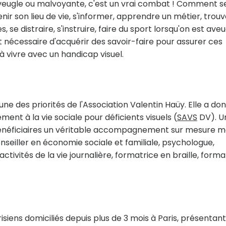
veugle ou malvoyante, c'est un vrai combat ! Comment s
enir son lieu de vie, s'informer, apprendre un métier, trouv
 se distraire, s'instruire, faire du sport lorsqu'on est ave
t nécessaire d'acquérir des savoir-faire pour assurer ces
à vivre avec un handicap visuel.
ne des priorités de l'Association Valentin Haüy. Elle a do
ent à la vie sociale pour déficients visuels (
SAVS
DV). U
 bénéficiaires un véritable accompagnement sur mesure 
onseiller en économie sociale et familiale, psychologue,
ctivités de la vie journalière, formatrice en braille, form
iens domiciliés depuis plus de 3 mois à Paris, présentan