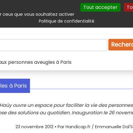
Tout accepter
To
incipal
Navigation complémentaire
Autres services
Plan du site
r ceux que vous souhaitez activer
Politique de confidentialité
Produits & services
Emploi
Droit
Tourism
Recher
aux personnes aveugles à Paris
es à Paris
 Haüy ouvre un espace pour faciliter la vie des personnes
se des solutions au quotidien. Inauguration le 26 novem
23 novembre 2012
• Par
Handicap.fr / Emmanuelle Dal'