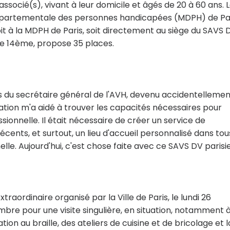
ssocié(s), vivant à leur domicile et âgés de 20 à 60 ans. 
départementale des personnes handicapées (MDPH) de Par
t à la MDPH de Paris, soit directement au siège du SAVS 
s le 14ème, propose 35 places.
s du secrétaire général de l'AVH, devenu accidentellemen
ation m'a aidé à trouver les capacités nécessaires pour
ionnelle. Il était nécessaire de créer un service de
cents, et surtout, un lieu d'accueil personnalisé dans tou
lle. Aujourd'hui, c'est chose faite avec ce SAVS DV parisie
raordinaire organisé par la Ville de Paris, le lundi 26
bre pour une visite singulière, en situation, notamment 
tion au braille, des ateliers de cuisine et de bricolage et l