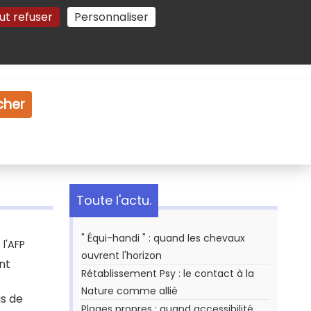
ut refuser
Personnaliser
Gestion des cookies
e
Vidéo
Dossiers
cher
Toute l'actu.
" Équi-handi " : quand les chevaux
l'AFP
ouvrent l'horizon
nt
Rétablissement Psy : le contact à la
Nature comme allié
is de
Plages propres : quand accessibilité