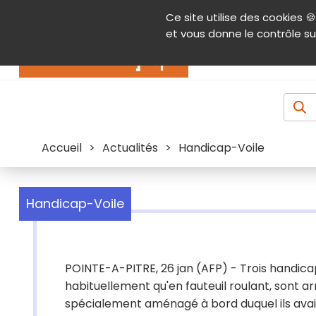
Panneau de gestion des cookies
Ce site utilise des cookies 🍪
Contenu
Aide et accessibilité
Menu pr
et vous donne le contrôle su
Actualités
Accueil
>
Actualités
>
Handicap-Voile
Handicap-Voile
POINTE-A-PITRE, 26 jan (AFP) - Trois handicap
habituellement qu'en fauteuil roulant, sont ar
spécialement aménagé à bord duquel ils avaien