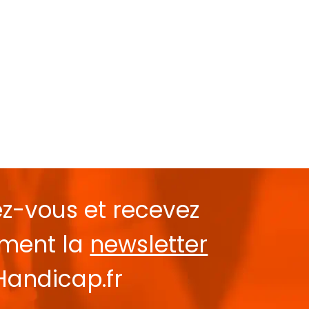
ez-vous et recevez
ement la
newsletter
Handicap.fr