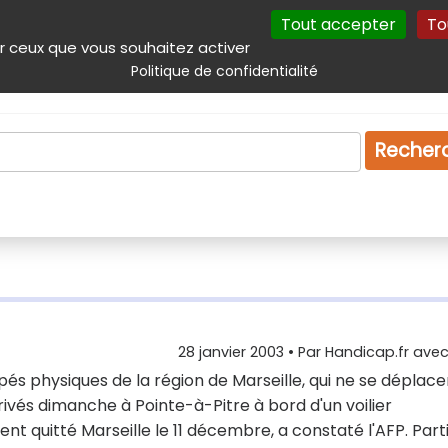
Tout accepter
To
incipal
Navigation complémentaire
Autres services
Plan du site
r ceux que vous souhaitez activer
Politique de confidentialité
Produits & services
Emploi
Droit
Tourism
Recher
28 janvier 2003
• Par
Handicap.fr avec 
és physiques de la région de Marseille, qui ne se déplace
rivés dimanche à Pointe-à-Pitre à bord d'un voilier
t quitté Marseille le 11 décembre, a constaté l'AFP. Part