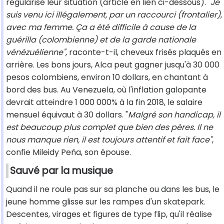
régularisé leur situation (article en lien ci-dessous). "
Je
suis venu ici illégalement, par un raccourci (frontalier),
avec ma femme. Ça a été difficile à cause de la
guérilla (colombienne) et de la garde nationale
vénézuélienne",
raconte-t-il, cheveux frisés plaqués en
arrière. Les bons jours, Alca peut gagner jusqu'à 30 000
pesos colombiens, environ 10 dollars, en chantant à
bord des bus. Au Venezuela, où l'inflation galopante
devrait atteindre 1 000 000% à la fin 2018, le salaire
mensuel équivaut à 30 dollars. "
Malgré son handicap, il
est beaucoup plus complet que bien des pères. Il ne
nous manque rien, il est toujours attentif et fait face"
,
confie Mileidy Peña, son épouse.
Sauvé par la musique
Quand il ne roule pas sur sa planche ou dans les bus, le
jeune homme glisse sur les rampes d'un skatepark.
Descentes, virages et figures de type flip, qu'il réalise