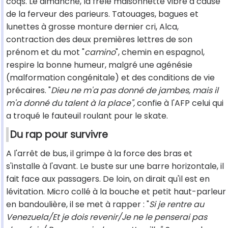
coqs. Le dimanche, la frêle maisonnette vibre à cause
de la ferveur des parieurs. Tatouages, bagues et
lunettes à grosse monture dernier cri, Alca,
contraction des deux premières lettres de son
prénom et du mot "
camino
", chemin en espagnol,
respire la bonne humeur, malgré une agénésie
(malformation congénitale) et des conditions de vie
précaires. "
Dieu ne m'a pas donné de jambes, mais il
m'a donné du talent à la place",
confie à l'AFP celui qui
a troqué le fauteuil roulant pour le skate.
Du rap pour survivre
A l'arrêt de bus, il grimpe à la force des bras et
s'installe à l'avant. Le buste sur une barre horizontale, il
fait face aux passagers. De loin, on dirait qu'il est en
lévitation. Micro collé à la bouche et petit haut-parleur
en bandoulière, il se met à rapper : "
Si je rentre au
Venezuela/Et je dois revenir/Je ne le penserai pas