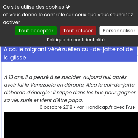
Panneau de gestion des cookies
Ce site utilise des cookies 🍪
et vous donne le contrôle sur ceux que vous souhaitez
activer
Tout accepter
Tout refuser
Personnaliser
Rechercher
Politique de confidentialité
Alca, le migrant vénézuélien cul-de-jatte roi de
la glisse
A 13 ans, il a pensé à se suicider. Aujourd'hui, après
avoir fui le Venezuela en déroute, Alca le cul-de-jatte
déborde d'énergie : il rappe dans les bus pour gagner
sa vie, surfe et vient d'être papa.
6 octobre 2018
• Par
Handicap.fr avec l'AFP