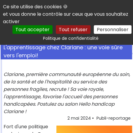
Panneau de gestion des cookies
Ce site utilise des cookies 🍪
et vous donne le contrôle sur ceux que vous souhaitez
activer
Tout accepter
Tout refuser
Personnaliser
Rechercher
Politique de confidentialité
L'apprentissage chez Clariane : une voie sûre
vers l'emploi!
Clariane, première communauté européenne du soin,
de la santé et de l'hospitalité au service des
personnes fragiles, recrute ! Sa voie royale,
l'apprentissage, favorise l'accueil des personnes
handicapées. Postulez au salon Hello handicap
Clariane !
2 mai 2024
•
Publi-reportage
Fort d'une politique