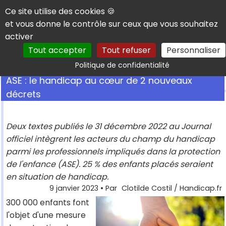
Panneau de gestion des cookies
Ce site utilise des cookies 🍪
et vous donne le contrôle sur ceux que vous souhaitez
activer
Tout accepter
Tout refuser
Personnaliser
Rechercher
Politique de confidentialité
ASE : le handicap au cœur de 2 nouveaux
décrets
Deux textes publiés le 31 décembre 2022 au Journal
officiel intègrent les acteurs du champ du handicap
parmi les professionnels impliqués dans la protection
de l'enfance (ASE). 25 % des enfants placés seraient
en situation de handicap.
9 janvier 2023
• Par
Clotilde Costil / Handicap.fr
300 000 enfants font
l'objet d'une mesure