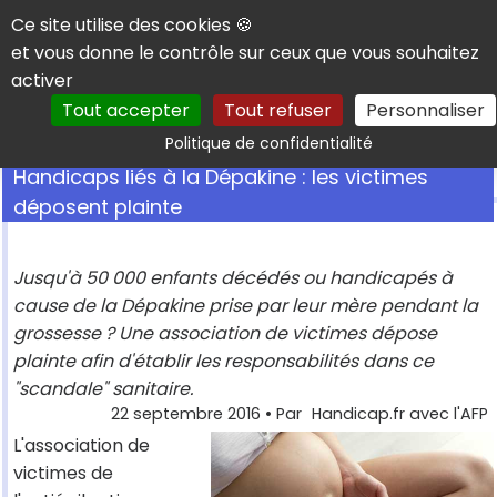
Panneau de gestion des cookies
Ce site utilise des cookies 🍪
et vous donne le contrôle sur ceux que vous souhaitez
activer
Tout accepter
Tout refuser
Personnaliser
Rechercher
Politique de confidentialité
Handicaps liés à la Dépakine : les victimes
déposent plainte
Jusqu'à 50 000 enfants décédés ou handicapés à
cause de la Dépakine prise par leur mère pendant la
grossesse ? Une association de victimes dépose
plainte afin d'établir les responsabilités dans ce
"scandale" sanitaire.
22 septembre 2016
• Par
Handicap.fr avec l'AFP
L'association de
victimes de