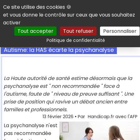
Panneau de gestion des cookies
Ce site utilise des cookies 🍪
et vous donne le contrôle sur ceux que vous souhaitez
activer
Tout accepter
Tout refuser
Personnaliser
Rechercher
Politique de confidentialité
Autisme: la HAS écarte la psychanalyse
La Haute autorité de santé estime désormais que la
psychanalyse est " non recommandée " face à
l'autisme, faute de " niveau de preuve suffisant ". Une
prise de position qui ravive un débat ancien entre
familles et professionnels.
13 février 2026
• Par
Handicap.fr avec l'AFP
La psychanalyse n'est
pas recommandée