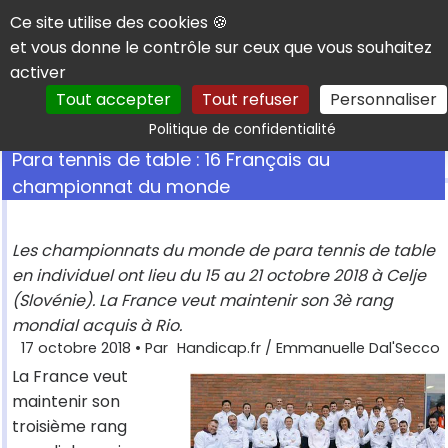
Panneau de gestion des cookies
Ce site utilise des cookies 🍪
et vous donne le contrôle sur ceux que vous souhaitez
activer
Tout accepter
Tout refuser
Personnaliser
Rechercher
Politique de confidentialité
Para tennis de table : 16 Français au
championnat du monde
Les championnats du monde de para tennis de table
en individuel ont lieu du 15 au 21 octobre 2018 à Celje
(Slovénie). La France veut maintenir son 3è rang
mondial acquis à Rio.
17 octobre 2018
• Par
Handicap.fr / Emmanuelle Dal'Secco
La France veut
maintenir son
troisième rang