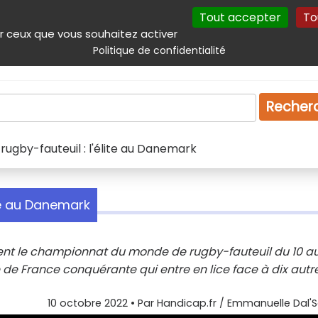
Tout accepter
To
incipal
Navigation complémentaire
Autres services
Plan du site
r ceux que vous souhaitez activer
Politique de confidentialité
Produits & services
Emploi
Droit
Tourism
Recher
gby-fauteuil : l'élite au Danemark
te au Danemark
utent le championnat du monde de rugby-fauteuil du 10 au
de France conquérante qui entre en lice face à dix autr
10 octobre 2022
• Par
Handicap.fr / Emmanuelle Dal'