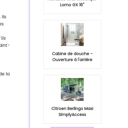
Lomo GX 16"
 Ils
es
ils
aint-
Cabine de douche -
Ouverture à l'arrière
8
de la
Citroen Berlingo Maxi
SimplyAccess