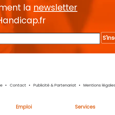
ement la
newsletter
Handicap.fr
S'ins
te
Contact
Publicité & Partenariat
Mentions légale
Emploi
Services