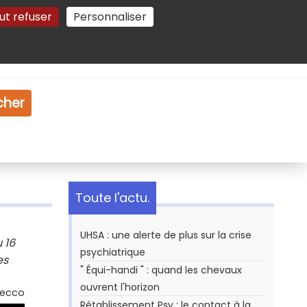
ut refuser
Personnaliser
Gestion des cookies
e
Vidéo
Dossiers
cher
Toute l'actu.
UHSA : une alerte de plus sur la crise
 16
psychiatrique
es
" Équi-handi " : quand les chevaux
ouvrent l'horizon
Secco
Rétablissement Psy : le contact à la