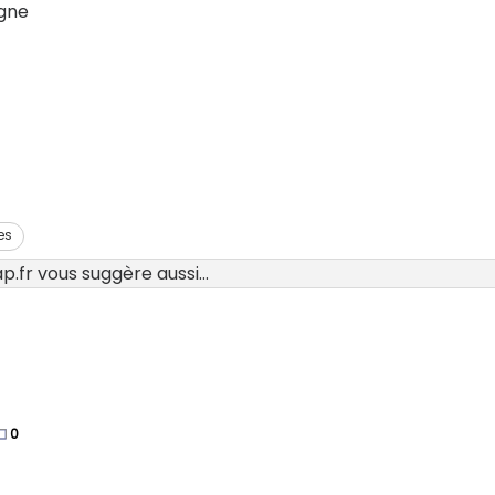
agne
es
.fr vous suggère aussi...
0