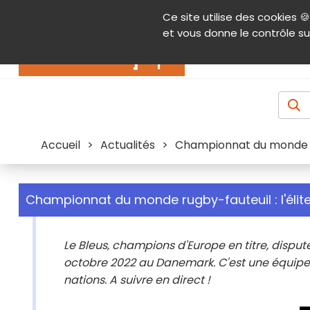
Panneau de gestion des cookies
Ce site utilise des cookies 🍪
Contenu
Aide et accessibilité
Menu pr
et vous donne le contrôle su
Actualités
Accueil
>
Actualités
>
Championnat du monde ru
Championnat du monde rugby-fauteuil : l'éli
Le Bleus, champions d'Europe en titre, disp
octobre 2022 au Danemark. C'est une équipe 
nations. A suivre en direct !