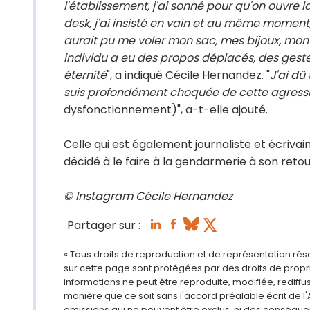
l'établissement, j'ai sonné pour qu'on ouvre 
desk, j'ai insisté en vain et au même momen
aurait pu me voler mon sac, mes bijoux, mon t
individu a eu des propos déplacés, des gest
éternité
", a indiqué Cécile Hernandez. "
J'ai dû
suis profondément choquée de cette agressio
dysfonctionnement)", a-t-elle ajouté.
Celle qui est également journaliste et écrivai
décidé à le faire à la gendarmerie à son retou
© Instagram Cécile Hernandez
Partager sur :
« Tous droits de reproduction et de représentation ré
sur cette page sont protégées par des droits de propri
informations ne peut être reproduite, modifiée, rediff
manière que ce soit sans l'accord préalable écrit de l'
omissions qui ne peuvent être exclus, ni des conséque