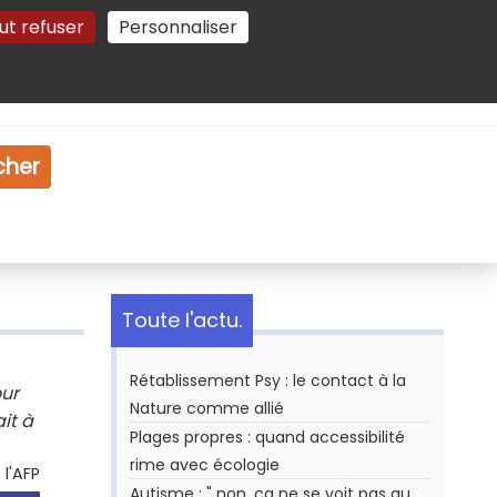
ut refuser
Personnaliser
Gestion des cookies
e
Vidéo
Dossiers
cher
Toute l'actu.
Rétablissement Psy : le contact à la
our
Nature comme allié
it à
Plages propres : quand accessibilité
rime avec écologie
l'AFP
Autisme : " non, ça ne se voit pas au