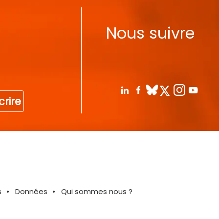
Nous suivre
crire
s
Données
Qui sommes nous ?