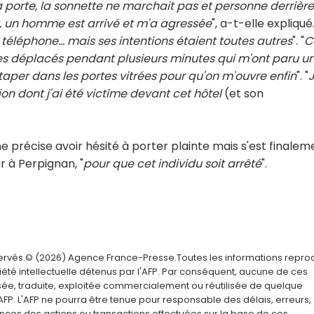
la porte, la sonnette ne marchait pas et personne derrière
t, un homme est arrivé et m'a agressée
", a-t-elle expliqué.
éléphone... mais ses intentions étaient toutes autres
". "
C
es déplacés pendant plusieurs minutes qui m'ont paru u
 taper dans les portes vitrées pour qu'on m'ouvre enfin
". "
n dont j'ai été victime devant cet hôtel
(et son
ne précise avoir hésité à porter plainte mais s'est finalem
r à Perpignan, "
pour que cet individu soit arrêté
".
servés.© (2026) Agence France-Presse.Toutes les informations repro
été intellectuelle détenus par l'AFP. Par conséquent, aucune de ces
usée, traduite, exploitée commercialement ou réutilisée de quelque
AFP. L'AFP ne pourra être tenue pour responsable des délais, erreurs,
nces des actions ou transactions effectuées sur la base de ces