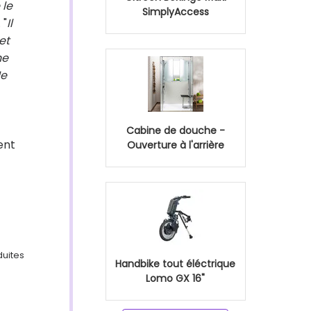
 le
SimplyAccess
 "
Il
et
ne
Je
Cabine de douche -
ent
Ouverture à l'arrière
duites
Handbike tout éléctrique
Lomo GX 16"