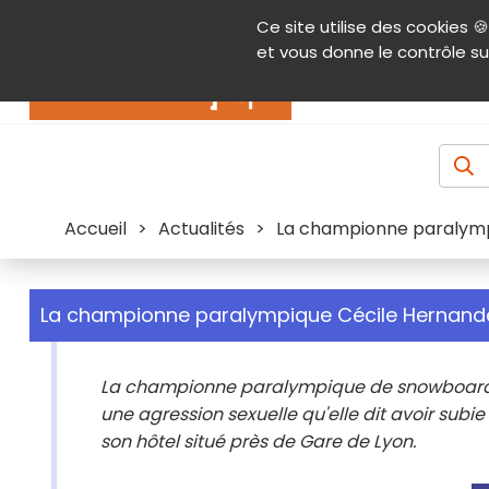
Panneau de gestion des cookies
Ce site utilise des cookies 🍪
Contenu
Aide et accessibilité
Menu pr
et vous donne le contrôle su
Actualités
Accueil
>
Actualités
>
La championne paralymp
La championne paralympique Cécile Hernand
La championne paralympique de snowboard cr
une agression sexuelle qu'elle dit avoir subie 
son hôtel situé près de Gare de Lyon.