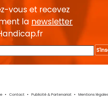
ez-vous et recevez
ement la
newsletter
Handicap.fr
S'ins
te
Contact
Publicité & Partenariat
Mentions légale