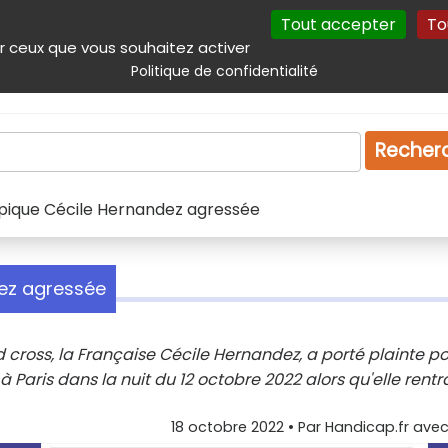
Tout accepter
To
incipal
Navigation complémentaire
Autres services
Plan du site
r ceux que vous souhaitez activer
Politique de confidentialité
Produits & services
Emploi
Droit
Tourism
Recher
ique Cécile Hernandez agressée
ez agressée
oss, la Française Cécile Hernandez, a porté plainte p
à Paris dans la nuit du 12 octobre 2022 alors qu'elle rentra
18 octobre 2022
• Par
Handicap.fr avec 