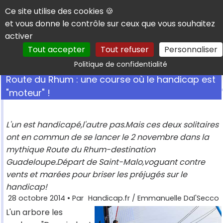
Panneau de gestion des cookies
Ce site utilise des cookies 🍪
et vous donne le contrôle sur ceux que vous souhaitez
activer
Tout accepter
Tout refuser
Personnaliser
Rechercher
Politique de confidentialité
Route du Rhum : une course où le handicap est
"moteur" !
L'un est handicapé,l'autre pas.Mais ces deux solitaires
ont en commun de se lancer le 2 novembre dans la
mythique Route du Rhum-destination
Guadeloupe.Départ de Saint-Malo,voguant contre
vents et marées pour briser les préjugés sur le
handicap!
28 octobre 2014
• Par
Handicap.fr / Emmanuelle Dal'Secco
L'un arbore les