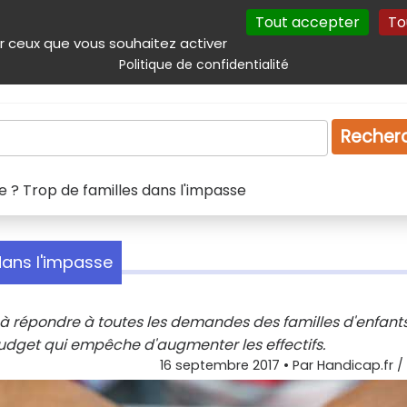
Tout accepter
To
incipal
Navigation complémentaire
Autres services
Plan du site
r ceux que vous souhaitez activer
Politique de confidentialité
Produits & services
Emploi
Droit
Tourism
Recher
e ? Trop de familles dans l'impasse
dans l'impasse
à répondre à toutes les demandes des familles d'enfant
budget qui empêche d'augmenter les effectifs.
16 septembre 2017
• Par
Handicap.fr / 