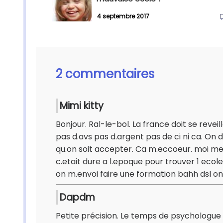
4 septembre 2017
2 commentaires
Mimi kitty
Bonjour. Ral-le-bol. La france doit se reveil
pas d.avs pas d.argent pas de ci ni ca. On 
qu.on soit accepter. Ca m.eccoeur. moi meme
c.etait dure a l.epoque pour trouver 1 ecol
on m.envoi faire une formation bahh dsl on 
Dapdm
Petite précision. Le temps de psychologue 