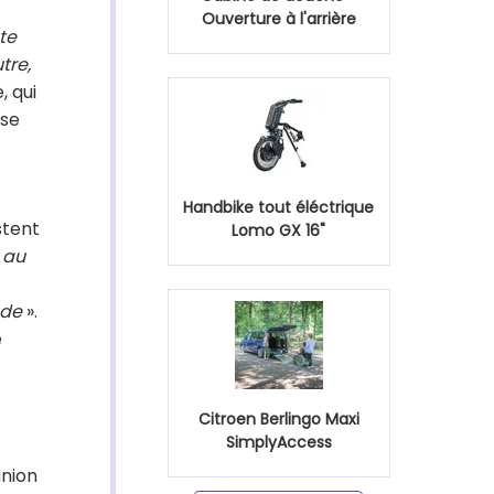
Ouverture à l'arrière
te
tre,
, qui
 se
Handbike tout éléctrique
stent
Lomo GX 16"
 au
nde
».
e
Citroen Berlingo Maxi
SimplyAccess
union