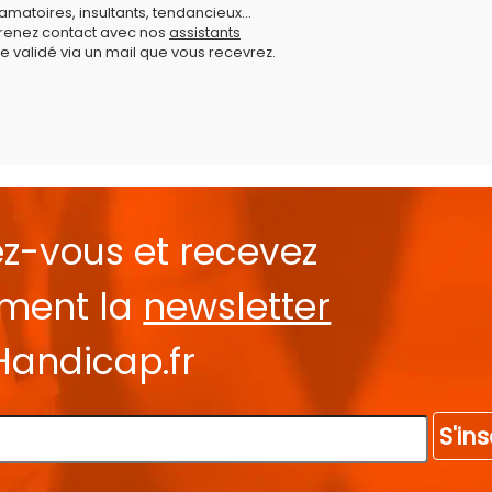
amatoires, insultants, tendancieux...
prenez contact avec nos
assistants
e validé via un mail que vous recevrez.
ez-vous et recevez
ement la
newsletter
Handicap.fr
S'ins