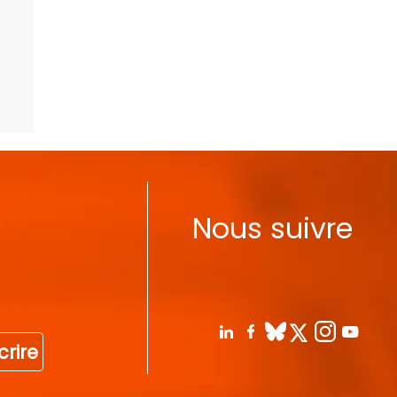
Nous suivre
crire