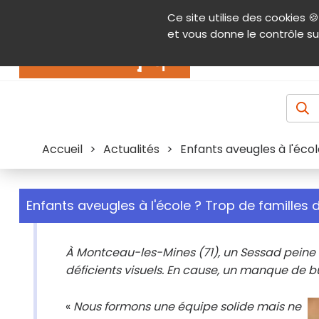
Panneau de gestion des cookies
Ce site utilise des cookies 🍪
Contenu
Aide et accessibilité
Menu pr
et vous donne le contrôle su
Actualités
Accueil
>
Actualités
>
Enfants aveugles à l'écol
Enfants aveugles à l'école ? Trop de familles 
À Montceau-les-Mines (71), un Sessad peine 
déficients visuels. En cause, un manque de 
«
Nous formons une équipe solide mais ne