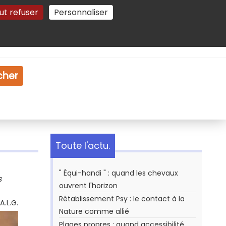
ut refuser
Personnaliser
Gestion des cookies
e
Vidéo
Dossiers
cher
Toute l'actu.
" Équi-handi " : quand les chevaux
s
ouvrent l'horizon
Rétablissement Psy : le contact à la
A.L.G.
Nature comme allié
Plages propres : quand accessibilité