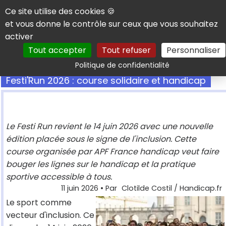
Panneau de gestion des cookies
Ce site utilise des cookies 🍪
et vous donne le contrôle sur ceux que vous souhaitez
activer
Tout accepter
Tout refuser
Personnaliser
Rechercher
Politique de confidentialité
Festi'Run 2026 : course solidaire et handicap
Le Festi Run revient le 14 juin 2026 avec une nouvelle
édition placée sous le signe de l'inclusion. Cette
course organisée par APF France handicap veut faire
bouger les lignes sur le handicap et la pratique
sportive accessible à tous.
11 juin 2026
• Par
Clotilde Costil / Handicap.fr
Le sport comme
vecteur d'inclusion. Ce