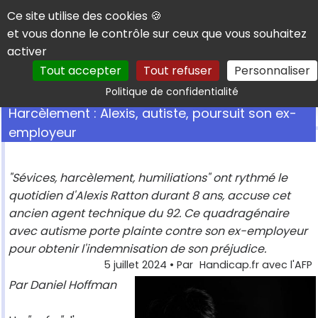
Panneau de gestion des cookies
Ce site utilise des cookies 🍪
et vous donne le contrôle sur ceux que vous souhaitez
activer
Tout accepter
Tout refuser
Personnaliser
Rechercher
Politique de confidentialité
Harcèlement : Alexis, autiste, poursuit son ex-
employeur
"Sévices, harcèlement, humiliations" ont rythmé le
quotidien d'Alexis Ratton durant 8 ans, accuse cet
ancien agent technique du 92. Ce quadragénaire
avec autisme porte plainte contre son ex-employeur
pour obtenir l'indemnisation de son préjudice.
5 juillet 2024
• Par
Handicap.fr avec l'AFP
Par Daniel Hoffman