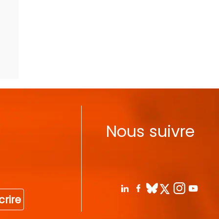
Nous suivre
crire