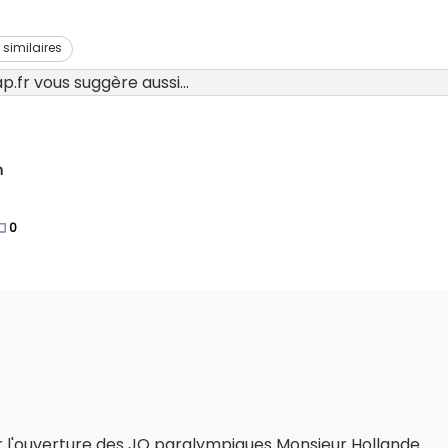
s similaires
.fr vous suggère aussi...
n
0
r l'ouverture des JO paralympiques Monsieur Hollande