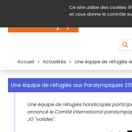
Panneau de gestion des cookies
Ce site utilise des cookies 🍪
Contenu
Aide et accessibilité
Menu pr
et vous donne le contrôle su
Actualités
Accueil
>
Actualités
>
Une équipe de réfugiés 
Une équipe de réfugiés aux Paralympiques 20
Une équipe de réfugiés handicapés participe
annoncé le Comité international paralympiqu
JO "valides".