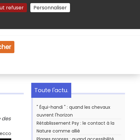
ut refuser
Personnaliser
Gestion des cookies
e
Vidéo
Dossiers
cher
Toute l'actu.
" Équi-handi " : quand les chevaux
ouvrent l'horizon
e des
Rétablissement Psy : le contact à la
Nature comme allié
Secco
Plages propres : quand accessibilité