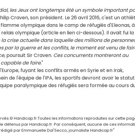
ial, les Jeux ont longtemps été un symbole important po
ilip Craven, son président. Le 26 avril 2016, c'est un athlè
a flamme olympique dans le camp de réfugiés d'Eleonas, à
lais olympique (article en lien ci-dessous). Il avait fui la
a crise actuelle dans laquelle des millions de personne
par la guerre et les conflits, le moment est venu de fair
ce,
poursuit Sir Craven.
Ces concurrents montreront au
 capable de faire.
"
'Europe, fuyant les conflits armés en Syrie et en Irak,
n de l'équipe de l'IPA, les sportifs devront avoir le statu
 L'équipe paralympique des réfugiés sera formée au cours d
ervés.© Handicap.fr.Toutes les informations reproduites sur cette pa
elle détenus par Handicap.fr. Par conséquent, aucune de ces informat
é rédigé par Emmanuelle Dal'Secco, journaliste Handicap.fr"