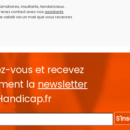
amatoires, insultants, tendancieux...
prenez contact avec nos
assistants
e validé via un mail que vous recevrez.
ez-vous et recevez
ement la
newsletter
Handicap.fr
S'ins