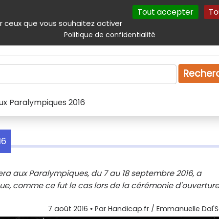
Tout accepter
To
incipal
Navigation complémentaire
Autres services
Plan du site
r ceux que vous souhaitez activer
Politique de confidentialité
Produits & services
Emploi
Droit
Tourism
Recher
aux Paralympiques 2016
16
ra aux Paralympiques, du 7 au 18 septembre 2016, a
e, comme ce fut le cas lors de la cérémonie d'ouvertur
7 août 2016
• Par
Handicap.fr / Emmanuelle Dal'