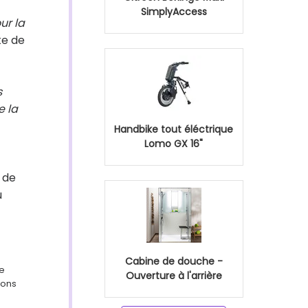
SimplyAccess
ur la
te de
s
e la
Handbike tout éléctrique
Lomo GX 16"
t de
u
Cabine de douche -
ge
Ouverture à l'arrière
ions