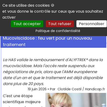
Panneau de gestion des cookies
Ce site utilise des cookies 🍪
et vous donne le contrôle sur ceux que vous souhaitez
activer
Tout accepter
Tout refuser
Personnaliser
Rechercher
Politique de confidentialité
Mucoviscidose : feu vert pour un nouveau
traitement
La HAS valide le remboursement d'ALYFTREK® dans la
mucoviscidose. Mais l'accès reste suspendu aux
négociations de prix, alors que l'AMM européenne
date d'un an et que le traitement est déjà disponible
dans plus de 20 pays.
19 juin 2026
• Par
Clotilde Costil / Handicap.fr
C'est une étape
scientifique majeure