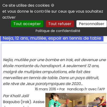
Panneau de gestion des cookies
Ce site utilise des cookies 🍪
et vous donne le contrôle sur ceux que vous souhaitez
activer
Tout accepter
Tout refuser
Personnaliser
Rechercher
Politique de confidentialité
Neija, 12 ans, mutilée, espoir en tennis de table
Nejla, mutilée par une bombe en Irak, est devenue une
étoile montante du handisport. A seulement 12 ans,
malgré de multiples amputations, elle fait des
merveilles en tennis de table. Dans un pays détruit,
elle rêve de Jeux paralympiques de 2020...
16 mars 2016
• Par
Handicap.fr avec l'AFP
Par Khalil Jalil
Baqouba (Irak). Assise