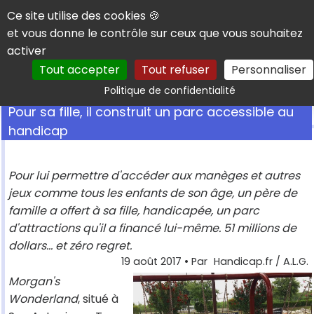
Panneau de gestion des cookies
Ce site utilise des cookies 🍪
et vous donne le contrôle sur ceux que vous souhaitez
activer
Tout accepter
Tout refuser
Personnaliser
Rechercher
Politique de confidentialité
Pour sa fille, il construit un parc accessible au
handicap
Pour lui permettre d'accéder aux manèges et autres
jeux comme tous les enfants de son âge, un père de
famille a offert à sa fille, handicapée, un parc
d'attractions qu'il a financé lui-même. 51 millions de
dollars... et zéro regret.
19 août 2017
• Par
Handicap.fr / A.L.G.
Morgan's
Wonderland
, situé à