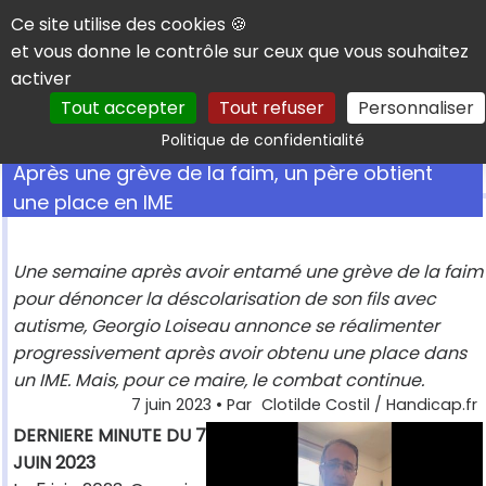
Panneau de gestion des cookies
Ce site utilise des cookies 🍪
et vous donne le contrôle sur ceux que vous souhaitez
activer
Tout accepter
Tout refuser
Personnaliser
Rechercher
Politique de confidentialité
Après une grève de la faim, un père obtient
une place en IME
Une semaine après avoir entamé une grève de la faim
pour dénoncer la déscolarisation de son fils avec
autisme, Georgio Loiseau annonce se réalimenter
progressivement après avoir obtenu une place dans
un IME. Mais, pour ce maire, le combat continue.
7 juin 2023
• Par
Clotilde Costil / Handicap.fr
DERNIERE MINUTE DU 7
JUIN 2023