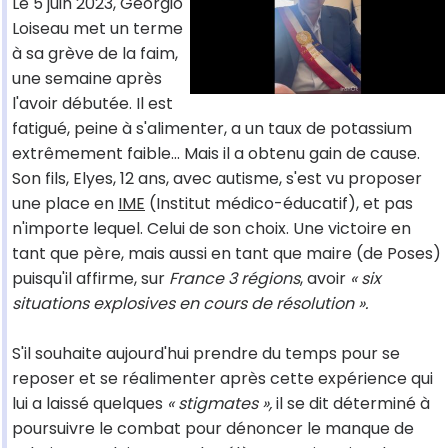
Le 5 juin 2023, Georgio
Loiseau met un terme
à sa grève de la faim,
une semaine après
l'avoir débutée. Il est
fatigué, peine à s'alimenter, a un taux de potassium
extrêmement faible... Mais il a obtenu gain de cause.
Son fils, Elyes, 12 ans, avec autisme, s'est vu proposer
une place en
IME
(Institut médico-éducatif), et pas
n'importe lequel. Celui de son choix. Une victoire en
tant que père, mais aussi en tant que maire (de Poses)
puisqu'il affirme, sur
France 3 régions
, avoir
« six
situations explosives en cours de résolution ».
S'il souhaite aujourd'hui prendre du temps pour se
reposer et se réalimenter après cette expérience qui
lui a laissé quelques
« stigmates »,
il se dit déterminé à
poursuivre le combat pour dénoncer le manque de