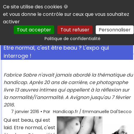
Panneau de gestion des cookies
Ce site utilise des cookies 🍪
et vous donne le contrôle sur ceux que vous souhaitez
activer
Tout accepter
Tout refuser
Personnaliser
Rechercher
Politique de confidentialité
Etre normal, c'est être beau ? L'expo qui
interroge !
Fabrice Sabre n'avait jamais abordé la thématique du
handicap. Après 20 ans de carrière, ce photographe
livre 13 œuvres intimes qui appellent à la réflexion sur
la normalité/l'anormalité. A Avignon jusqu'au 7 février
2016.
7 janvier 2016
• Par
Handicap.fr / Emmanuelle Dal'Secco
Qui est beau, qui est
laid. Etre normal, c'est