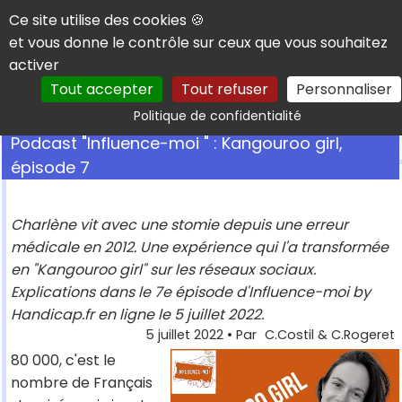
Panneau de gestion des cookies
Ce site utilise des cookies 🍪
et vous donne le contrôle sur ceux que vous souhaitez
activer
Tout accepter
Tout refuser
Personnaliser
Rechercher
Politique de confidentialité
Podcast "Influence-moi " : Kangouroo girl,
épisode 7
Charlène vit avec une stomie depuis une erreur
médicale en 2012. Une expérience qui l'a transformée
en "Kangouroo girl" sur les réseaux sociaux.
Explications dans le 7e épisode d'Influence-moi by
Handicap.fr en ligne le 5 juillet 2022.
5 juillet 2022
• Par
C.Costil & C.Rogeret
80 000, c'est le
nombre de Français