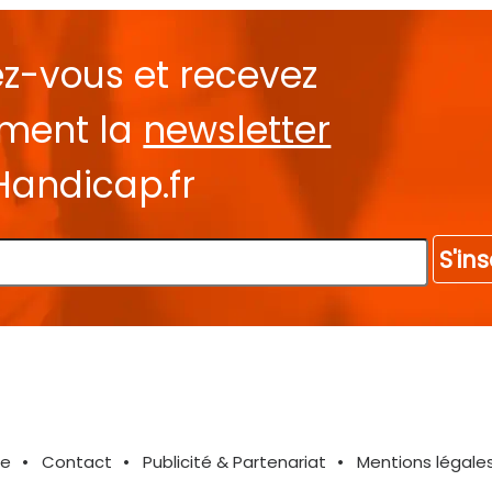
ez-vous et recevez
ement la
newsletter
Handicap.fr
S'ins
te
Contact
Publicité & Partenariat
Mentions légale