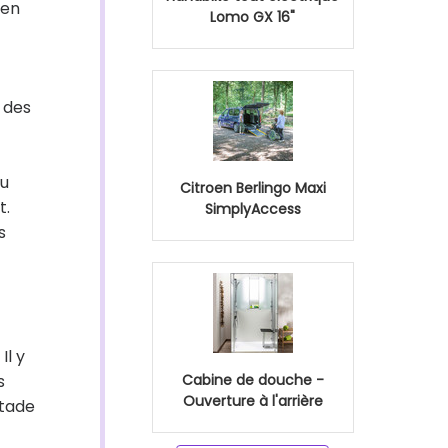
 en
Lomo GX 16"
 des
ru
Citroen Berlingo Maxi
t.
SimplyAccess
s
Il y
s
Cabine de douche -
Ouverture à l'arrière
stade