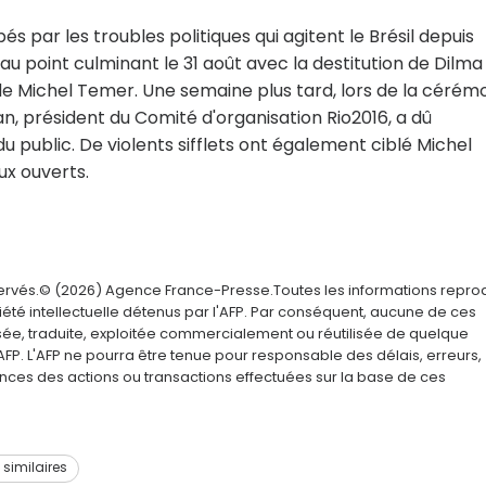
 par les troubles politiques qui agitent le Brésil depuis
eau point culminant le 31 août avec la destitution de Dilma
 de Michel Temer. Une semaine plus tard, lors de la cérém
, président du Comité d'organisation Rio2016, a dû
 public. De violents sifflets ont également ciblé Michel
ux ouverts.
servés.© (2026) Agence France-Presse.Toutes les informations repro
été intellectuelle détenus par l'AFP. Par conséquent, aucune de ces
usée, traduite, exploitée commercialement ou réutilisée de quelque
AFP. L'AFP ne pourra être tenue pour responsable des délais, erreurs,
nces des actions ou transactions effectuées sur la base de ces
s similaires