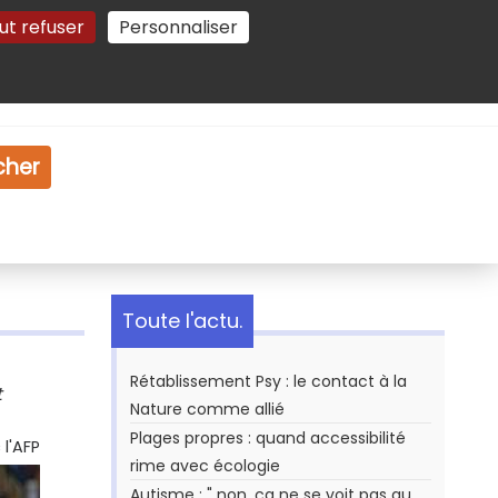
ut refuser
Personnaliser
Gestion des cookies
e
Vidéo
Dossiers
cher
Toute l'actu.
Rétablissement Psy : le contact à la
t
Nature comme allié
Plages propres : quand accessibilité
l'AFP
rime avec écologie
Autisme : " non, ça ne se voit pas au