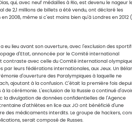
s, qui, avec neuf médailles à Rio, est devenu le nageur l
l de 2,1 millions de billets a été vendu, ont déclaré les
in en 2008, même si c'est moins bien qu'à Londres en 2012 (
eu lieu avant son ouverture, avec l'exclusion des sportif
dopage d'Etat, annoncée par le Comité international
ait contraste avec celle du Comité international olympiqu
és par leurs fédérations internationales, aux Jeux. Un Béla
cérémonie d'ouverture des Paralympiques à laquelle ne
ch, ajoutant à la confusion. C'était la première fois depui
 à la cérémonie. L'exclusion de la Russie a continué d'avoi
c la divulgation de données confidentielles de l'Agence
entaine d'athlètes en lice aux JO ont bénéficié d'une
re des médicaments interdits. Le groupe de hackers, con
blications, serait composé de Russes.