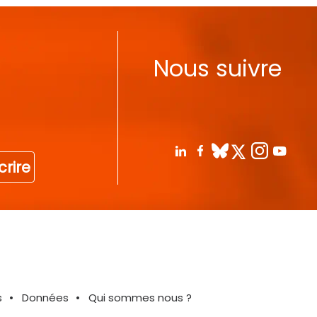
Nous suivre
crire
s
Données
Qui sommes nous ?