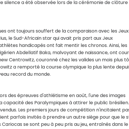
de silence a été observée lors de la cérémonie de clôture
es ont toujours souffert de la comparaison avec les Jeux
us, le Sud-Africain star qui avait pris part aux Jeux
hlètes handicapés ont fait mentir les chronos. Ainsi, les
Algérien Abdellatif Baka, malvoyant de naissance, ont cou
ew Centrowitz, couronné chez les valides un mois plus tô
rowitz a remporté la course olympique la plus lente depui
uveau record du monde.
lors des épreuves d'athlétisme en août, l'une des images
 capacité des Paralympiques à attirer le public brésilien. 
 vendus. Les premiers jours de compétition n'incitaient pa
ient parfois invités à prendre un autre siège pour que le 
es Cariocas se sont peu à peu pris au jeu, entraînés dans le