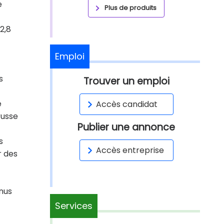
e
Plus de produits
2,8
Emploi
s
Trouver un emploi
e
Accès candidat
russe
Publier une annonce
s
Accès entreprise
r des
nus
Services