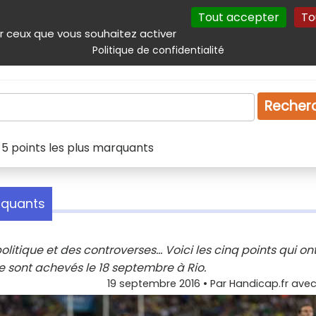
Tout accepter
To
incipal
Navigation complémentaire
Autres services
Plan du site
r ceux que vous souhaitez activer
Politique de confidentialité
Produits & services
Emploi
Droit
Tourism
Recher
 5 points les plus marquants
arquants
litique et des controverses... Voici les cinq points qui on
e sont achevés le 18 septembre à Rio.
19 septembre 2016
• Par
Handicap.fr avec 