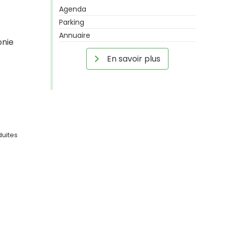
Agenda
Parking
Annuaire
onie
En savoir plus
duites