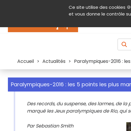
Panneau de gestion des cookies
Ce site utilise des cookies 🍪
Contenu
Aide et accessibilité
Menu pr
et vous donne le contrôle su
Actualités
Accueil
>
Actualités
>
Paralympiques-2016 : les
Paralympiques-2016 : les 5 points les plus m
Des records, du suspense, des larmes, de la po
marqué les Jeux paralympiques de Rio, qui s
Par Sebastian Smith