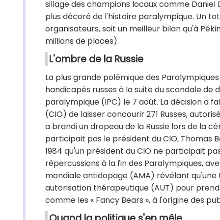
sillage des champions locaux comme Daniel Dia
plus décoré de l'histoire paralympique. Un tota
organisateurs, soit un meilleur bilan qu'à Pék
millions de places).
L'ombre de la Russie
La plus grande polémique des Paralympiques a 
handicapés russes à la suite du scandale de 
paralympique (IPC) le 7 août. La décision a f
(CIO) de laisser concourir 271 Russes, autoris
a brandi un drapeau de la Russie lors de la 
participait pas le président du CIO, Thomas Ba
1984 qu'un président du CIO ne participait pas
répercussions à la fin des Paralympiques, ave
mondiale antidopage (AMA) révélant qu'une tr
autorisation thérapeutique (AUT) pour prend
comme les « Fancy Bears », à l'origine des pu
Quand la politique s'en mêle