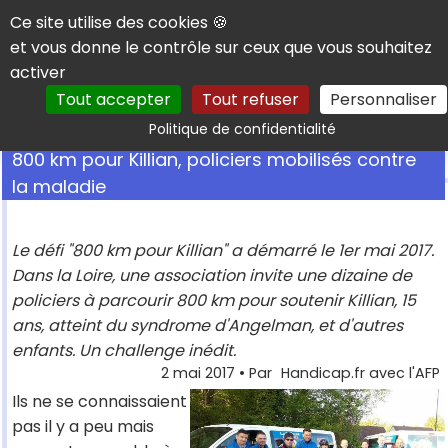
Panneau de gestion des cookies
Ce site utilise des cookies 🍪
et vous donne le contrôle sur ceux que vous souhaitez
activer
Tout accepter
Tout refuser
Personnaliser
Rechercher
Politique de confidentialité
800 km pour Killian, policiers mobilisés contre
la maladie
Le défi "800 km pour Killian" a démarré le 1er mai 2017.
Dans la Loire, une association invite une dizaine de
policiers à parcourir 800 km pour soutenir Killian, 15
ans, atteint du syndrome d'Angelman, et d'autres
enfants. Un challenge inédit.
2 mai 2017
• Par
Handicap.fr avec l'AFP
Ils ne se connaissaient
pas il y a peu mais