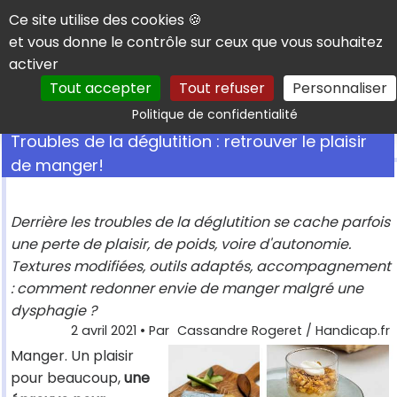
Panneau de gestion des cookies
Ce site utilise des cookies 🍪
et vous donne le contrôle sur ceux que vous souhaitez
activer
Tout accepter
Tout refuser
Personnaliser
Rechercher
Politique de confidentialité
Troubles de la déglutition : retrouver le plaisir
de manger!
Derrière les troubles de la déglutition se cache parfois
une perte de plaisir, de poids, voire d'autonomie.
Textures modifiées, outils adaptés, accompagnement
: comment redonner envie de manger malgré une
dysphagie ?
2 avril 2021
• Par
Cassandre Rogeret / Handicap.fr
Manger. Un plaisir
pour beaucoup,
une